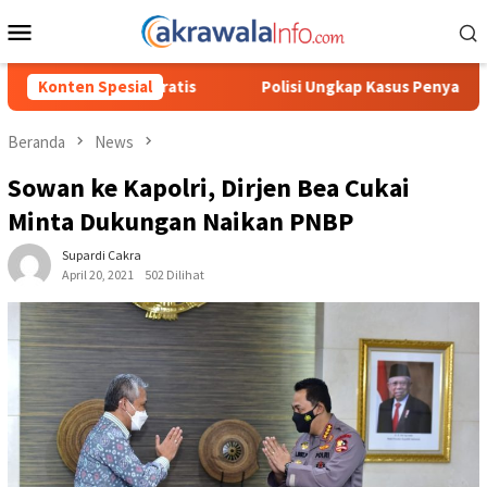
Loncat
Menu
ke
Mobile
konten
Polisi Ungkap Kasus Penyalahgunaan BBM Solar Subsidi, Kasat 
Konten Spesial
Beranda
News
Sowan ke Kapolri, Dirjen Bea Cukai
Minta Dukungan Naikan PNBP
Supardi Cakra
April 20, 2021
502 Dilihat