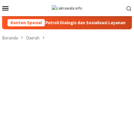
Loncat
Menu
ke
Mobile
konten
ara Gencarkan Patroli Dialogis dan Sosialisasi Layanan 110
Konten Spesial
Beranda
Daerah