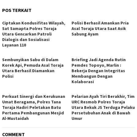
POS TERKAIT
Ciptakan Kondusifitas Wilayah,
Polisi Berhasil Amankan Pria
Sat Samapta Polres Toraja
Asal Toraja Utara Saat Asik
Utara Gencarkan Patroli
Sabung Ayam
Dialogis dan Sosialisasi
Layanan 110
Sembunyikan Sabu di Dalam
Briefing Jadi Agenda Rutin
Korek Api, Pemuda Asal Toraja
Pemdes Topoyo, Marlin :
Utara Berhasil Diamankan
Bekerja Dengan Integritas
Polisi
Membangun Dengan
Kolaborasi
Perkuat Sinergi dan Kerukunan
Pelarian Ayah Tiri Berakhir, Tim
Umat Beragama, Polres Tana
URC Resmob Polres Toraja
Toraja Hadiri Peletakan Batu
Utara Bekuk JS Terduga Pelaku
Pertama Pembangunan Mesjid
Persetubuhan Anak di Bawah
Al-Mustaidah
Umur
COMMENT