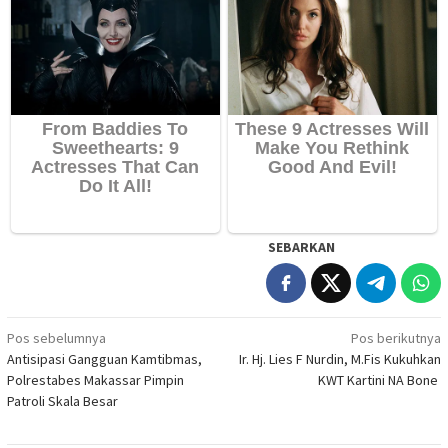
SEBARKAN
Navigasi
Pos sebelumnya
Pos berikutnya
Antisipasi Gangguan Kamtibmas,
Ir. Hj. Lies F Nurdin, M.Fis Kukuhkan
pos
Polrestabes Makassar Pimpin
KWT Kartini NA Bone
Patroli Skala Besar