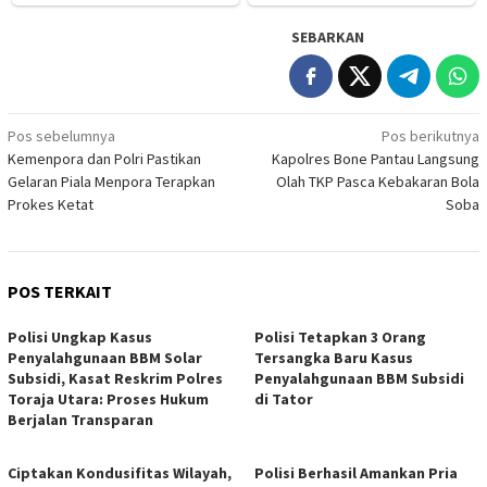
SEBARKAN
Navigasi
Pos sebelumnya
Pos berikutnya
Kemenpora dan Polri Pastikan
Kapolres Bone Pantau Langsung
pos
Gelaran Piala Menpora Terapkan
Olah TKP Pasca Kebakaran Bola
Prokes Ketat
Soba
POS TERKAIT
Polisi Ungkap Kasus
Polisi Tetapkan 3 Orang
Penyalahgunaan BBM Solar
Tersangka Baru Kasus
Subsidi, Kasat Reskrim Polres
Penyalahgunaan BBM Subsidi
Toraja Utara: Proses Hukum
di Tator
Berjalan Transparan
Ciptakan Kondusifitas Wilayah,
Polisi Berhasil Amankan Pria