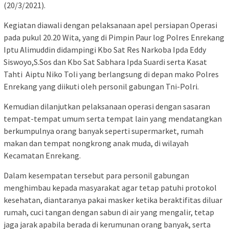
(20/3/2021).
Kegiatan diawali dengan pelaksanaan apel persiapan Operasi
pada pukul 20.20 Wita, yang di Pimpin Paur log Polres Enrekang
Iptu Alimuddin didampingi Kbo Sat Res Narkoba Ipda Eddy
Siswoyo,S.Sos dan Kbo Sat Sabhara Ipda Suardi serta Kasat
Tahti Aiptu Niko Toli yang berlangsung di depan mako Polres
Enrekang yang diikuti oleh personil gabungan Tni-Polri.
Kemudian dilanjutkan pelaksanaan operasi dengan sasaran
tempat-tempat umum serta tempat lain yang mendatangkan
berkumpulnya orang banyak seperti supermarket, rumah
makan dan tempat nongkrong anak muda, di wilayah
Kecamatan Enrekang.
Dalam kesempatan tersebut para personil gabungan
menghimbau kepada masyarakat agar tetap patuhi protokol
kesehatan, diantaranya pakai masker ketika beraktifitas diluar
rumah, cuci tangan dengan sabun di air yang mengalir, tetap
jaga jarak apabila berada di kerumunan orang banyak, serta