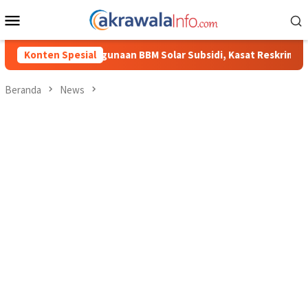
Loncat
Menu
ke
Mobile
konten
BM Solar Subsidi, Kasat Reskrim Polres Toraja Utara: Proses Hu
Konten Spesial
Beranda
News