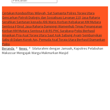
Konten Spesial
Ciptakan Kondusifitas Wilayah, Sat Samapta Polres Toraja Utara
Gencarkan Patroli Dialogis dan Sosialisasi Layanan 110
Jasa Raharja
Serahkan Santunan kepada Ahli Waris Korban Kebakaran KM Mutiara
Sentosa II
Dirut Jasa Raharja Dampingi Wamenhub Tinjau Penanganan
Korban KM Mutiara Sentosa II di RS PHC Surabaya
Polisi Berhasil
Amankan Pria Asal Toraja Utara Saat Asik Sabung Ayam
Sembunyikan
Sabu di Dalam Korek Api, Pemuda Asal Toraja Utara Berhasil Diamankan
Polisi
Beranda
News
Silaturahmi dengan Jamaah, Kapolres Pelabuhan
Makassar Mengajak Warga Makmurkan Masjid