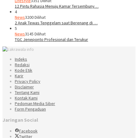
Lifestyle
3351 Dilihat
12 Pintu Rahasia Menuju Kamar Tersembuny…
4
News
3200 Dilihat
2 Anak Tewas Tenggelam saat Berenang di …
5
News
3145 Dilihat
TGC Jeneponto Profesional dan Terukur
Indeks
Redaksi
Kode Etik
Karir
Privacy Policy
Disclaimer
Tentang Kami
Kontak Kami
Pedoman Media Siber
Form Pengaduan
Jaringan Social
Facebook
Twitter