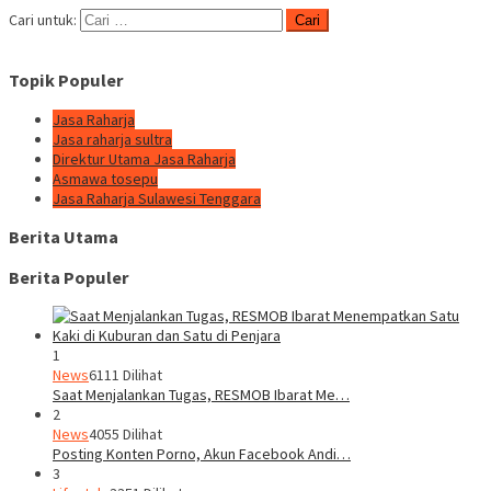
Cari untuk:
Topik Populer
Jasa Raharja
Jasa raharja sultra
Direktur Utama Jasa Raharja
Asmawa tosepu
Jasa Raharja Sulawesi Tenggara
Berita Utama
Berita Populer
1
News
6111 Dilihat
Saat Menjalankan Tugas, RESMOB Ibarat Me…
2
News
4055 Dilihat
Posting Konten Porno, Akun Facebook Andi…
3