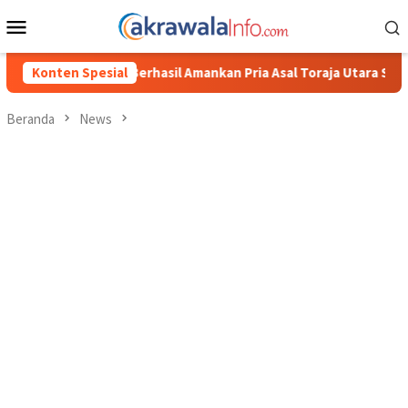
Loncat
Menu
ke
Mobile
konten
asil Amankan Pria Asal Toraja Utara Saat Asik Sabung Ayam
Konten Spesial
Beranda
News