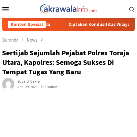
Loncat
Menu
ke
Mobile
konten
Ciptakan Kondusifitas Wilayah, Sat Samapta Polres Toraja Uta
Konten Spesial
Beranda
News
Sertijab Sejumlah Pejabat Polres Toraja
Utara, Kapolres: Semoga Sukses Di
Tempat Tugas Yang Baru
Supardi Cakra
April 29, 2021
462 Dilihat