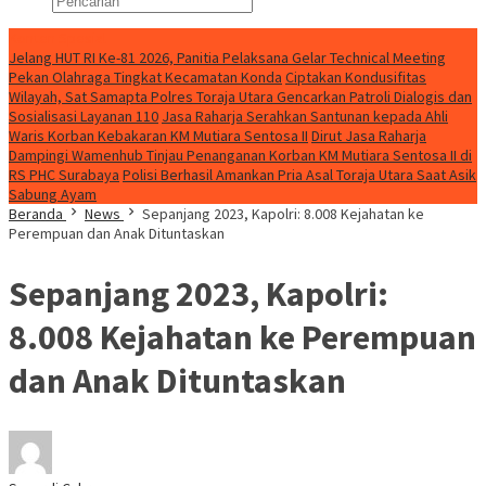
Konten Spesial
Jelang HUT RI Ke-81 2026, Panitia Pelaksana Gelar Technical Meeting
Pekan Olahraga Tingkat Kecamatan Konda
Ciptakan Kondusifitas
Wilayah, Sat Samapta Polres Toraja Utara Gencarkan Patroli Dialogis dan
Sosialisasi Layanan 110
Jasa Raharja Serahkan Santunan kepada Ahli
Waris Korban Kebakaran KM Mutiara Sentosa II
Dirut Jasa Raharja
Dampingi Wamenhub Tinjau Penanganan Korban KM Mutiara Sentosa II di
RS PHC Surabaya
Polisi Berhasil Amankan Pria Asal Toraja Utara Saat Asik
Sabung Ayam
Beranda
News
Sepanjang 2023, Kapolri: 8.008 Kejahatan ke
Perempuan dan Anak Dituntaskan
Sepanjang 2023, Kapolri:
8.008 Kejahatan ke Perempuan
dan Anak Dituntaskan