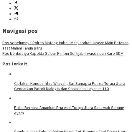
Navigasi pos
Pos sebelumnya
Polres Mateng Imbau Masyarakat Jangan Main Petasan
saat Malam Tahun Baru
Pos berikutnya
Kapolda Sulbar Pimpin Sertijab Irwasda dan Karo SDM
Pos terkait
Ciptakan Kondusifitas Wilayah, Sat Samapta Polres Toraja Utara
Gencarkan Patroli Dialogis dan Sosialisasi Layanan 110
Polisi Berhasil Amankan Pria Asal Toraja Utara Saat Asik Sabung
Ayam
Sembunyikan Sabu di Dalam Korek Api, Pemuda Asal Toraja Utara