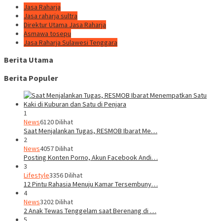
Jasa Raharja
Jasa raharja sultra
Direktur Utama Jasa Raharja
Asmawa tosepu
Jasa Raharja Sulawesi Tenggara
Berita Utama
Berita Populer
1
News
6120 Dilihat
Saat Menjalankan Tugas, RESMOB Ibarat Me…
2
News
4057 Dilihat
Posting Konten Porno, Akun Facebook Andi…
3
Lifestyle
3356 Dilihat
12 Pintu Rahasia Menuju Kamar Tersembuny…
4
News
3202 Dilihat
2 Anak Tewas Tenggelam saat Berenang di …
5