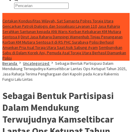
Konten Spesial
Ciptakan Kondusifitas Wilayah, Sat Samapta Polres Toraja Utara
Gencarkan Patroli Dialogis dan Sosialisasi Layanan 110
Jasa Raharja
Serahkan Santunan kepada Ahli Waris Korban Kebakaran KM Mutiara
Sentosa II
Dirut Jasa Raharja Dampingi Wamenhub Tinjau Penanganan
Korban KM Mutiara Sentosa II di RS PHC Surabaya
Polisi Berhasil
Amankan Pria Asal Toraja Utara Saat Asik Sabung Ayam
Sembunyikan
Sabu di Dalam Korek Api, Pemuda Asal Toraja Utara Berhasil Diamankan
Polisi
Beranda
Uncategorized
Sebagai Bentuk Partisipasi Dalam
Mendukung Terwujudnya Kamseltibcar Lantas Ops Ketupat Tahun 2025,
Jasa Raharja Terima Penghargaan dari Kapolri pada Acara Rakernis
Fungsi Lalu Lintas
Sebagai Bentuk Partisipasi
Dalam Mendukung
Terwujudnya Kamseltibcar
Lantas Ops Ketupat Tahun