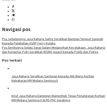
Navigasi pos
Pos sebelumnya
Jasa Raharja Sultra Serahkan Bantuan Tempat Sampah
Kepada Pelabuhan ASDP Ferry Kolaka
Pos berikutnya
Selalu Sigap Dalam Melaporkan Kecelakaan, Jasa Raharja
dan Korlantas Polri Serahkan IRSMS Award kepada Polda dan Polres
Pos terkait
Jasa Raharja Serahkan Santunan kepada Ahli Waris Korban
Kebakaran KM Mutiara Sentosa II
Dirut Jasa Raharja Dampingi Wamenhub Tinjau Penanganan Korban
KM Mutiara Sentosa II di RS PHC Surabaya