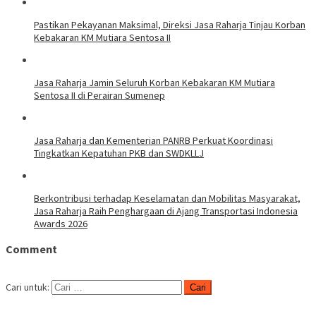
Pastikan Pekayanan Maksimal, Direksi Jasa Raharja Tinjau Korban
Kebakaran KM Mutiara Sentosa II
Jasa Raharja Jamin Seluruh Korban Kebakaran KM Mutiara
Sentosa II di Perairan Sumenep
Jasa Raharja dan Kementerian PANRB Perkuat Koordinasi
Tingkatkan Kepatuhan PKB dan SWDKLLJ
Berkontribusi terhadap Keselamatan dan Mobilitas Masyarakat,
Jasa Raharja Raih Penghargaan di Ajang Transportasi Indonesia
Awards 2026
Comment
Cari untuk: