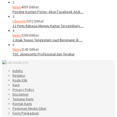
2
News
4055 Dilihat
Posting Konten Porno, Akun Facebook Andi…
3
Lifestyle
3352 Dilihat
12 Pintu Rahasia Menuju Kamar Tersembuny…
4
News
3200 Dilihat
2 Anak Tewas Tenggelam saat Berenang di …
5
News
3145 Dilihat
TGC Jeneponto Profesional dan Terukur
Indeks
Redaksi
Kode Etik
Karir
Privacy Policy
Disclaimer
Tentang Kami
Kontak Kami
Pedoman Media Siber
Form Pengaduan