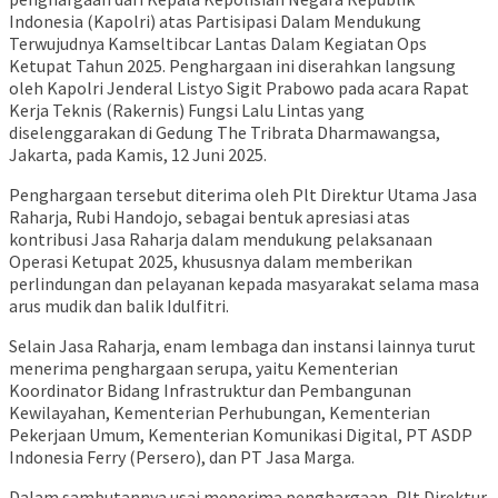
Indonesia (Kapolri) atas Partisipasi Dalam Mendukung
Terwujudnya Kamseltibcar Lantas Dalam Kegiatan Ops
Ketupat Tahun 2025. Penghargaan ini diserahkan langsung
oleh Kapolri Jenderal Listyo Sigit Prabowo pada acara Rapat
Kerja Teknis (Rakernis) Fungsi Lalu Lintas yang
diselenggarakan di Gedung The Tribrata Dharmawangsa,
Jakarta, pada Kamis, 12 Juni 2025.
Penghargaan tersebut diterima oleh Plt Direktur Utama Jasa
Raharja, Rubi Handojo, sebagai bentuk apresiasi atas
kontribusi Jasa Raharja dalam mendukung pelaksanaan
Operasi Ketupat 2025, khususnya dalam memberikan
perlindungan dan pelayanan kepada masyarakat selama masa
arus mudik dan balik Idulfitri.
Selain Jasa Raharja, enam lembaga dan instansi lainnya turut
menerima penghargaan serupa, yaitu Kementerian
Koordinator Bidang Infrastruktur dan Pembangunan
Kewilayahan, Kementerian Perhubungan, Kementerian
Pekerjaan Umum, Kementerian Komunikasi Digital, PT ASDP
Indonesia Ferry (Persero), dan PT Jasa Marga.
Dalam sambutannya usai menerima penghargaan, Plt Direktur