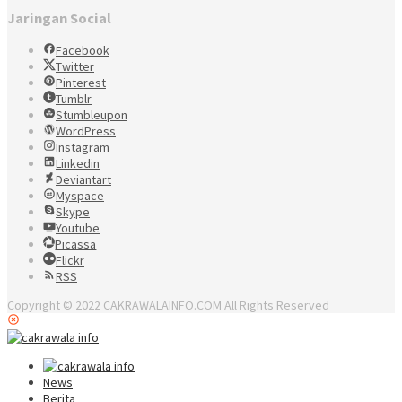
Jaringan Social
Facebook
Twitter
Pinterest
Tumblr
Stumbleupon
WordPress
Instagram
Linkedin
Deviantart
Myspace
Skype
Youtube
Picassa
Flickr
RSS
Copyright © 2022 CAKRAWALAINFO.COM All Rights Reserved
News
Berita