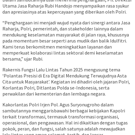
Utama Jasa Raharja Rubi Handojo menyampaikan rasa syukur
dan apresiasinya atas kepercayaan yang diberikan oleh Polri.
“Penghargaan ini menjadi wujud nyata dari sinergi antara Jasa
Raharja, Polri, pemerintah, dan stakeholder lainnya dalam
mendukung keselamatan masyarakat di jalan raya, khususnya
pada momentum besar seperti arus mudik dan balik Idulfitri.
Kami terus berkomitmen meningkatkan layanan dan
memperkuat kolaborasi lintas sektoral demi keselamatan
bersama,” ujar Rubi.
Rakernis Fungsi Lalu Lintas Tahun 2025 mengusung tema
‘Polantas Presisi di Era Digital Mendukung Terwujudnya Asta
Cita untuk Masyarakat’. Kegiatan ini dihadiri oleh jajaran Polri,
Korlantas Polri, Ditlantas Polda se-Indonesia, serta
perwakilan dari kementerian dan lembaga negara.
Kakorlantas Polri Irjen Pol. Agus Suryonugroho dalam
sambutannya menggarisbawahi berbagai kebijakan Kapolri
terkait transformasi, termasuk transformasi organisasi,
operasional, dan pengawasan. Hal ini dikaitkan dengan tugas
pokok, peran, dan fungsi, salah satunya adalah mewujudkan
lalu lintas yang aman,selamat, tertib, dan lancar.