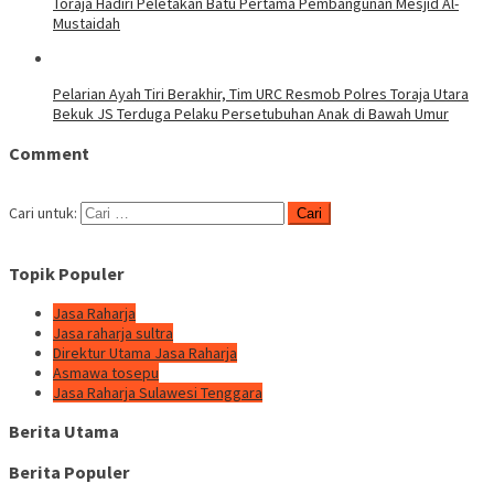
Toraja Hadiri Peletakan Batu Pertama Pembangunan Mesjid Al-
Mustaidah
Pelarian Ayah Tiri Berakhir, Tim URC Resmob Polres Toraja Utara
Bekuk JS Terduga Pelaku Persetubuhan Anak di Bawah Umur
Comment
Cari untuk:
Topik Populer
Jasa Raharja
Jasa raharja sultra
Direktur Utama Jasa Raharja
Asmawa tosepu
Jasa Raharja Sulawesi Tenggara
Berita Utama
Berita Populer