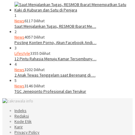
1
News
6117 Dilihat
Saat Menjalankan Tugas, RESMOB Ibarat Me…
2
News
4057 Dilihat
Posting Konten Porno, Akun Facebook Andi…
3
Lifestyle
3355 Dilihat
12 Pintu Rahasia Menuju Kamar Tersembuny…
4
News
3202 Dilihat
2 Anak Tewas Tenggelam saat Berenang di …
5
News
3146 Dilihat
TGC Jeneponto Profesional dan Terukur
Indeks
Redaksi
Kode Etik
Karir
Privacy Policy