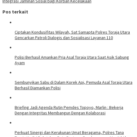
Integrasi Jaminan Sosial bagi Korban Kecelakaan
Pos terkait
Ciptakan Kondusifitas Wilayah, Sat Samapta Polres Toraja Utara
Gencarkan Patroli Dialogis dan Sosialisasi Layanan 110
Polisi Berhasil Amankan Pria Asal Toraja Utara Saat Asik Sabung
Ayam
Sembunyikan Sabu di Dalam Korek Api, Pemuda Asal Toraja Utara
Berhasil Diamankan Polisi
Briefing Jadi Agenda Rutin Pemdes Topoyo, Marlin : Bekerja
Dengan Integritas Membangun Dengan Kolaborasi
Perkuat Sinergi dan Kerukunan Umat Beragama, Polres Tana