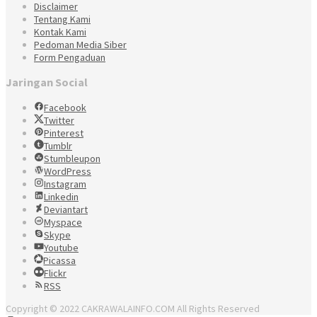
Disclaimer
Tentang Kami
Kontak Kami
Pedoman Media Siber
Form Pengaduan
Jaringan Social
Facebook
Twitter
Pinterest
Tumblr
Stumbleupon
WordPress
Instagram
Linkedin
Deviantart
Myspace
Skype
Youtube
Picassa
Flickr
RSS
Copyright © 2022 CAKRAWALAINFO.COM All Rights Reserved