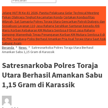
Konten Spesial
Jelang HUT RI Ke-81 2026, Panitia Pelaksana Gelar Technical Meeting
Pekan Olahraga Tingkat Kecamatan Konda
Ciptakan Kondusifitas
Wilayah, Sat Samapta Polres Toraja Utara Gencarkan Patroli Dialogis dan
Sosialisasi Layanan 110
Jasa Raharja Serahkan Santunan kepada Ahli
Waris Korban Kebakaran KM Mutiara Sentosa II
Dirut Jasa Raharja
Dampingi Wamenhub Tinjau Penanganan Korban KM Mutiara Sentosa II di
RS PHC Surabaya
Polisi Berhasil Amankan Pria Asal Toraja Utara Saat Asik
Sabung Ayam
Beranda
News
Satresnarkoba Polres Toraja Utara Berhasil
Amankan Sabu 1,15 Gram di Karassik
Satresnarkoba Polres Toraja
Utara Berhasil Amankan Sabu
1,15 Gram di Karassik