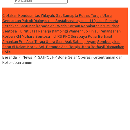
Konten Spesial
Ciptakan Kondusifitas Wilayah, Sat Samapta Polres Toraja Utara
Gencarkan Patroli Dialogis dan Sosialisasi Layanan 110
Jasa Raharja
Serahkan Santunan kepada Ahli Waris Korban Kebakaran KM Mutiara
Sentosa II
Dirut Jasa Raharja Dampingi Wamenhub Tinjau Penanganan
Korban KM Mutiara Sentosa II di RS PHC Surabaya
Polisi Berhasil
Amankan Pria Asal Toraja Utara Saat Asik Sabung Ayam
Sembunyikan
Sabu di Dalam Korek Api, Pemuda Asal Toraja Utara Berhasil Diamankan
Polisi
Beranda
News
SATPOL PP Bone Gelar Operasi Ketentraman dan
Ketertiban umum