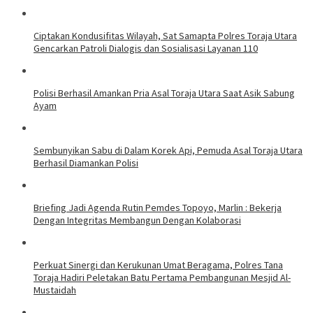
Ciptakan Kondusifitas Wilayah, Sat Samapta Polres Toraja Utara
Gencarkan Patroli Dialogis dan Sosialisasi Layanan 110
Polisi Berhasil Amankan Pria Asal Toraja Utara Saat Asik Sabung
Ayam
Sembunyikan Sabu di Dalam Korek Api, Pemuda Asal Toraja Utara
Berhasil Diamankan Polisi
Briefing Jadi Agenda Rutin Pemdes Topoyo, Marlin : Bekerja
Dengan Integritas Membangun Dengan Kolaborasi
Perkuat Sinergi dan Kerukunan Umat Beragama, Polres Tana
Toraja Hadiri Peletakan Batu Pertama Pembangunan Mesjid Al-
Mustaidah