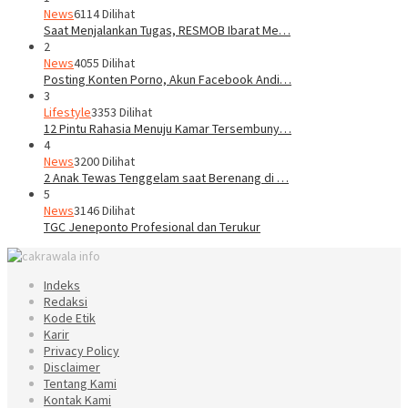
News
6114 Dilihat
Saat Menjalankan Tugas, RESMOB Ibarat Me…
2
News
4055 Dilihat
Posting Konten Porno, Akun Facebook Andi…
3
Lifestyle
3353 Dilihat
12 Pintu Rahasia Menuju Kamar Tersembuny…
4
News
3200 Dilihat
2 Anak Tewas Tenggelam saat Berenang di …
5
News
3146 Dilihat
TGC Jeneponto Profesional dan Terukur
Indeks
Redaksi
Kode Etik
Karir
Privacy Policy
Disclaimer
Tentang Kami
Kontak Kami