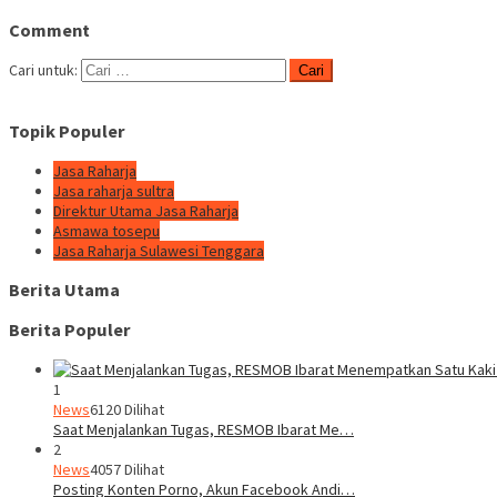
Comment
Cari untuk:
Topik Populer
Jasa Raharja
Jasa raharja sultra
Direktur Utama Jasa Raharja
Asmawa tosepu
Jasa Raharja Sulawesi Tenggara
Berita Utama
Berita Populer
1
News
6120 Dilihat
Saat Menjalankan Tugas, RESMOB Ibarat Me…
2
News
4057 Dilihat
Posting Konten Porno, Akun Facebook Andi…