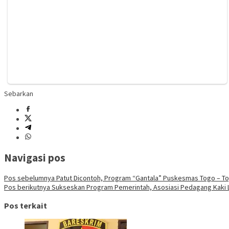
Sebarkan
Navigasi pos
Pos sebelumnya
Patut Dicontoh, Program “Gantala” Puskesmas Togo – 
Pos berikutnya
Sukseskan Program Pemerintah, Asosiasi Pedagang Kaki L
Pos terkait