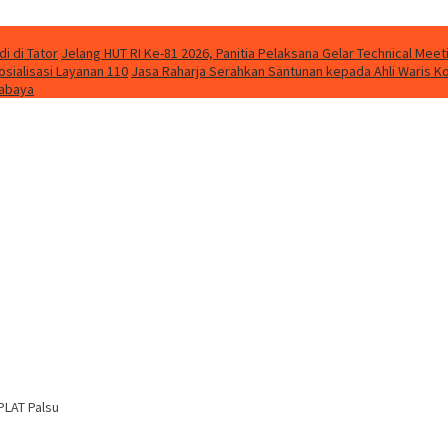
i di Tator
Jelang HUT RI Ke-81 2026, Panitia Pelaksana Gelar Technical Me
osialisasi Layanan 110
Jasa Raharja Serahkan Santunan kepada Ahli Waris K
rabaya
PLAT Palsu