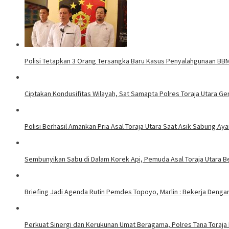
Polisi Tetapkan 3 Orang Tersangka Baru Kasus Penyalahgunaan BBM 
Ciptakan Kondusifitas Wilayah, Sat Samapta Polres Toraja Utara Gen
Polisi Berhasil Amankan Pria Asal Toraja Utara Saat Asik Sabung Ay
Sembunyikan Sabu di Dalam Korek Api, Pemuda Asal Toraja Utara Be
Briefing Jadi Agenda Rutin Pemdes Topoyo, Marlin : Bekerja Deng
Perkuat Sinergi dan Kerukunan Umat Beragama, Polres Tana Toraja