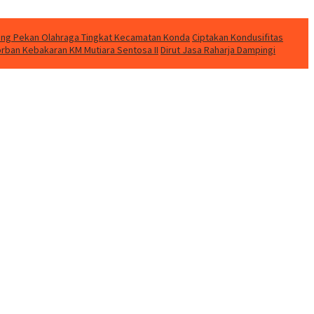
eting Pekan Olahraga Tingkat Kecamatan Konda
Ciptakan Kondusifitas
orban Kebakaran KM Mutiara Sentosa II
Dirut Jasa Raharja Dampingi