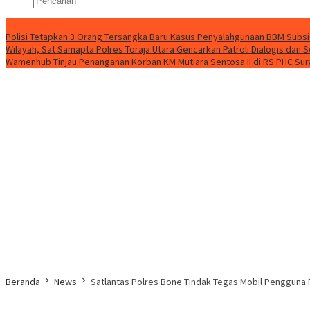
Konten Spesial
Polisi Tetapkan 3 Orang Tersangka Baru Kasus Penyalahgunaan BBM Subsid
Wilayah, Sat Samapta Polres Toraja Utara Gencarkan Patroli Dialogis dan S
Wamenhub Tinjau Penanganan Korban KM Mutiara Sentosa II di RS PHC Su
Beranda
News
Satlantas Polres Bone Tindak Tegas Mobil Pengguna 