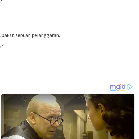
i”
rupakan sebuah pelanggaran.
n”