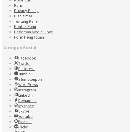
Karir
Privacy Policy
Disclaimer
Tentang Kami
Kontak Kami
Pedoman Media Siber
Form Pengaduan
Jaringan Social
Facebook
Twitter
Pinterest
Tumblr
Stumbleupon
WordPress
Instagram
Linkedin
Deviantart
Myspace
Skype
Youtube
Picassa
Flickr