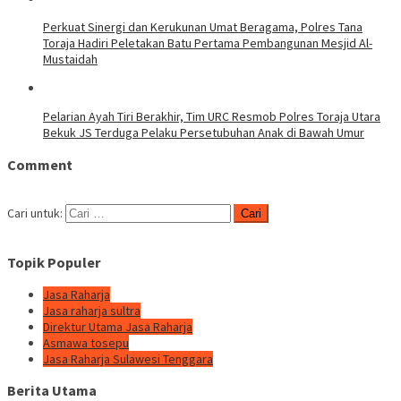
Perkuat Sinergi dan Kerukunan Umat Beragama, Polres Tana
Toraja Hadiri Peletakan Batu Pertama Pembangunan Mesjid Al-
Mustaidah
Pelarian Ayah Tiri Berakhir, Tim URC Resmob Polres Toraja Utara
Bekuk JS Terduga Pelaku Persetubuhan Anak di Bawah Umur
Comment
Cari untuk:
Topik Populer
Jasa Raharja
Jasa raharja sultra
Direktur Utama Jasa Raharja
Asmawa tosepu
Jasa Raharja Sulawesi Tenggara
Berita Utama