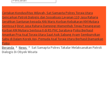
Konten Spesial
Ciptakan Kondusifitas Wilayah, Sat Samapta Polres Toraja Utara
Gencarkan Patroli Dialogis dan Sosialisasi Layanan 110
Jasa Raharja
Serahkan Santunan kepada Ahli Waris Korban Kebakaran KM Mutiara
Sentosa II
Dirut Jasa Raharja Dampingi Wamenhub Tinjau Penanganan
Korban KM Mutiara Sentosa II di RS PHC Surabaya
Polisi Berhasil
Amankan Pria Asal Toraja Utara Saat Asik Sabung Ayam
Sembunyikan
Sabu di Dalam Korek Api, Pemuda Asal Toraja Utara Berhasil Diamankan
Polisi
Beranda
News
Sat Samapta Polres Takalar Melaksanakan Patroli
Dialogis Di Obyek Wisata