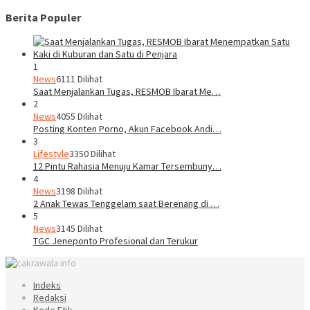
Berita Populer
1
News
6111 Dilihat
Saat Menjalankan Tugas, RESMOB Ibarat Me…
2
News
4055 Dilihat
Posting Konten Porno, Akun Facebook Andi…
3
Lifestyle
3350 Dilihat
12 Pintu Rahasia Menuju Kamar Tersembuny…
4
News
3198 Dilihat
2 Anak Tewas Tenggelam saat Berenang di …
5
News
3145 Dilihat
TGC Jeneponto Profesional dan Terukur
Indeks
Redaksi
Kode Etik