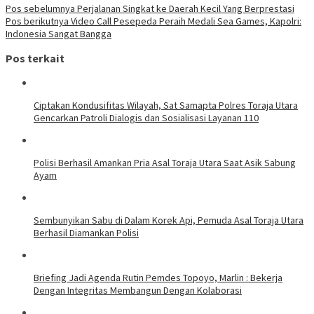
Pos sebelumnya
Perjalanan Singkat ke Daerah Kecil Yang Berprestasi
Pos berikutnya
Video Call Pesepeda Peraih Medali Sea Games, Kapolri:
Indonesia Sangat Bangga
Pos terkait
Ciptakan Kondusifitas Wilayah, Sat Samapta Polres Toraja Utara
Gencarkan Patroli Dialogis dan Sosialisasi Layanan 110
Polisi Berhasil Amankan Pria Asal Toraja Utara Saat Asik Sabung
Ayam
Sembunyikan Sabu di Dalam Korek Api, Pemuda Asal Toraja Utara
Berhasil Diamankan Polisi
Briefing Jadi Agenda Rutin Pemdes Topoyo, Marlin : Bekerja
Dengan Integritas Membangun Dengan Kolaborasi