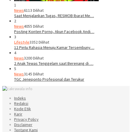
1
News
6113 Dilihat
Saat Menjalankan Tugas, RESMOB Ibarat Me…
2
News
4055 Dilihat
Posting Konten Porno, Akun Facebook Andi…
3
Lifestyle
3352 Dilihat
12 Pintu Rahasia Menuju Kamar Tersembuny…
4
News
3200 Dilihat
2 Anak Tewas Tenggelam saat Berenang di …
5
News
3145 Dilihat
TGC Jeneponto Profesional dan Terukur
Indeks
Redaksi
Kode Etik
Karir
Privacy Policy
Disclaimer
Tentang Kami