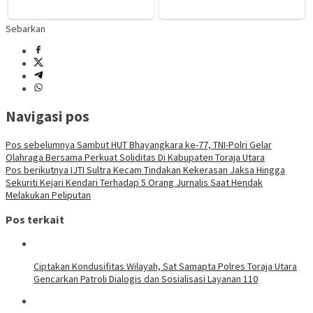
Sebarkan
Navigasi pos
Pos sebelumnya
Sambut HUT Bhayangkara ke-77, TNI-Polri Gelar
Olahraga Bersama Perkuat Soliditas Di Kabupaten Toraja Utara
Pos berikutnya
IJTI Sultra Kecam Tindakan Kekerasan Jaksa Hingga
Sekuriti Kejari Kendari Terhadap 5 Orang Jurnalis Saat Hendak
Melakukan Peliputan
Pos terkait
Ciptakan Kondusifitas Wilayah, Sat Samapta Polres Toraja Utara
Gencarkan Patroli Dialogis dan Sosialisasi Layanan 110