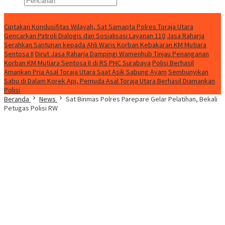
Konten Spesial
Ciptakan Kondusifitas Wilayah, Sat Samapta Polres Toraja Utara
Gencarkan Patroli Dialogis dan Sosialisasi Layanan 110
Jasa Raharja
Serahkan Santunan kepada Ahli Waris Korban Kebakaran KM Mutiara
Sentosa II
Dirut Jasa Raharja Dampingi Wamenhub Tinjau Penanganan
Korban KM Mutiara Sentosa II di RS PHC Surabaya
Polisi Berhasil
Amankan Pria Asal Toraja Utara Saat Asik Sabung Ayam
Sembunyikan
Sabu di Dalam Korek Api, Pemuda Asal Toraja Utara Berhasil Diamankan
Polisi
Beranda
News
Sat Binmas Polres Parepare Gelar Pelatihan, Bekali
Petugas Polisi RW