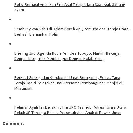
Polisi Berhasil Amankan Pria Asal Toraja Utara Saat Asik Sabung
Ayam
Sembunyikan Sabu di Dalam Korek Api, Pemuda Asal Toraja Utara
Berhasil Diamankan Polisi
Briefing Jadi Agenda Rutin Pemdes Topoyo, Marlin : Bekerja
Dengan Integritas Membangun Dengan Kolaborasi
Perkuat Sinergi dan Kerukunan Umat Beragama, Polres Tana
Toraja Hadiri Peletakan Batu Pertama Pembangunan Mesjid Al-
Mustaidah
Pelarian Ayah Tiri Berakhir, Tim URC Resmob Polres Toraja Utara
Bekuk JS Terduga Pelaku Persetubuhan Anak di Bawah Umur
Comment