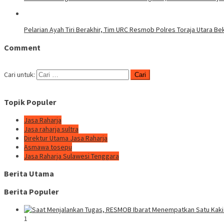
Pelarian Ayah Tiri Berakhir, Tim URC Resmob Polres Toraja Utara 
Comment
Cari untuk:
Topik Populer
Jasa Raharja
Jasa raharja sultra
Direktur Utama Jasa Raharja
Asmawa tosepu
Jasa Raharja Sulawesi Tenggara
Berita Utama
Berita Populer
1