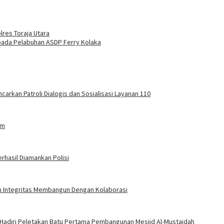
lres Toraja Utara
pada Pelabuhan ASDP Ferry Kolaka
carkan Patroli Dialogis dan Sosialisasi Layanan 110
am
rhasil Diamankan Polisi
an Integritas Membangun Dengan Kolaborasi
 Hadiri Peletakan Batu Pertama Pembangunan Mesjid Al-Mustaidah