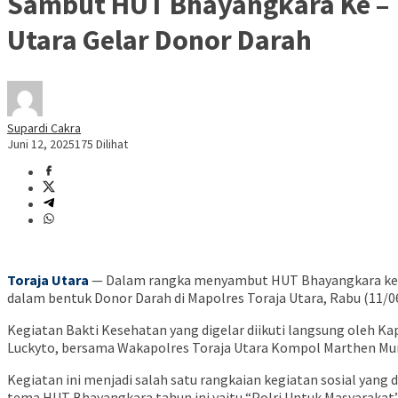
Sambut HUT Bhayangkara Ke – 7
Utara Gelar Donor Darah
Supardi Cakra
Juni 12, 2025
175 Dilihat
Toraja Utara
— Dalam rangka menyambut HUT Bhayangkara ke-79
dalam bentuk Donor Darah di Mapolres Toraja Utara, Rabu (11/0
Kegiatan Bakti Kesehatan yang digelar diikuti langsung oleh Kap
Luckyto, bersama Wakapolres Toraja Utara Kompol Marthen Muni
Kegiatan ini menjadi salah satu rangkaian kegiatan sosial yan
tema HUT Bhayangkara tahun ini yaitu “Polri Untuk Masyarakat”