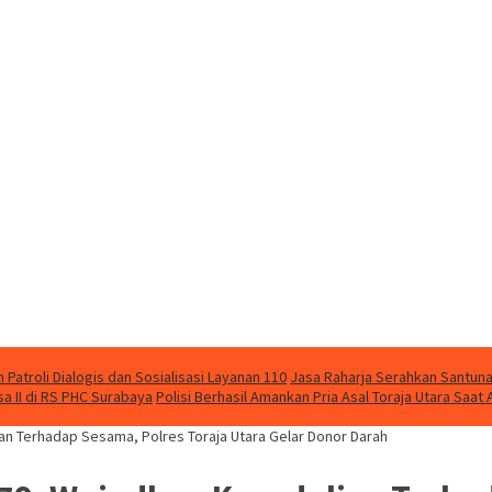
Patroli Dialogis dan Sosialisasi Layanan 110
Jasa Raharja Serahkan Santuna
 II di RS PHC Surabaya
Polisi Berhasil Amankan Pria Asal Toraja Utara Saa
an Terhadap Sesama, Polres Toraja Utara Gelar Donor Darah