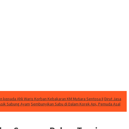
n kepada Ahli Waris Korban Kebakaran KM Mutiara Sentosa II
Dirut Jasa
t Asik Sabung Ayam
Sembunyikan Sabu di Dalam Korek Api, Pemuda Asal