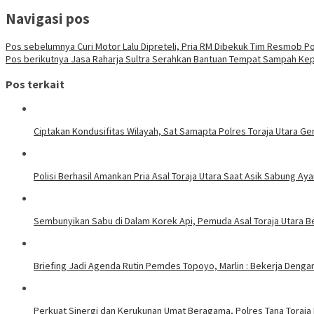
Navigasi pos
Pos sebelumnya
Curi Motor Lalu Dipreteli, Pria RM Dibekuk Tim Resmob Po
Pos berikutnya
Jasa Raharja Sultra Serahkan Bantuan Tempat Sampah Ke
Pos terkait
Ciptakan Kondusifitas Wilayah, Sat Samapta Polres Toraja Utara Gen
Polisi Berhasil Amankan Pria Asal Toraja Utara Saat Asik Sabung Ay
Sembunyikan Sabu di Dalam Korek Api, Pemuda Asal Toraja Utara Be
Briefing Jadi Agenda Rutin Pemdes Topoyo, Marlin : Bekerja Deng
Perkuat Sinergi dan Kerukunan Umat Beragama, Polres Tana Toraja