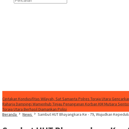
Konten Spesial
Ciptakan Kondusifitas Wilayah, Sat Samapta Polres Toraja Utara Gencarkan 
Raharja Dampingi Wamenhub Tinjau Penanganan Korban KM Mutiara Sentosa
Toraja Utara Berhasil Diamankan Polisi
Beranda
News
Sambut HUT Bhayangkara Ke - 79, Wujudkan Kepeduli