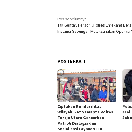
Navigasi
Pos sebelumnya
Tak Gentar, Personil Polres Enrekang Ber
pos
Instansi Gabungan Melaksanakan Operasi Y
POS TERKAIT
Ciptakan Kondusifitas
Poli
Wilayah, Sat Samapta Polres
Asal
Toraja Utara Gencarkan
Sabu
Patroli Dialogis dan
Sosialisasi Layanan 110