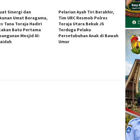
uat Sinergi dan
Pelarian Ayah Tiri Berakhir,
kunan Umat Beragama,
Tim URC Resmob Polres
es Tana Toraja Hadiri
Toraja Utara Bekuk JS
takan Batu Pertama
Terduga Pelaku
angunan Mesjid Al-
Persetubuhan Anak di Bawah
aidah
Umur