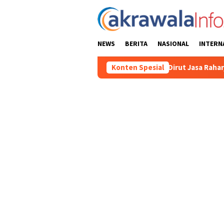
Loncat
ke
konten
NEWS
BERITA
NASIONAL
INTERN
 Mutiara Sentosa II
Dirut Jasa Raharja Dampingi Wamenh
Konten Spesial