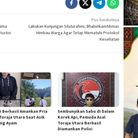
Pos berikutnya
sama
Lakukan Kunjungan Silaturahmi, Bhabinkamtibmas
ustisi
Himbau Warga Agar Tetap Mematuhi Protokol
Kesehatan
si Berhasil Amankan Pria
Sembunyikan Sabu di Dalam
 Toraja Utara Saat Asik
Korek Api, Pemuda Asal
ng Ayam
Toraja Utara Berhasil
Diamankan Polisi