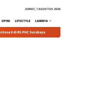
JUMAT, 7 AGUSTUS 2026
OPINI
LIFESTYLE
LAINNYA
urabaya
Polisi Berhasil Amankan Pria Asal Toraja Utara S