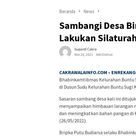
Beranda
News
Sambangi Desa B
Lakukan Silatura
Supardi Cakra
Mei 26, 2021
440 Dilihat
CAKRAWALAINFO.COM – ENREKANG 
Bhabinkamtibmas Kelurahan Buntu Su
di Dusun Sudu Kelurahan Buntu Sugi 
Sasaran sambang desa kali ini dituj
menyampaikan himbauan larangan me
dan meningkatkan bahan pangan di K
(26/05/2021).
Bripka Putu Budiarsa selaku Bhabi