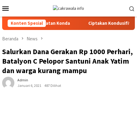
Loncat
Menu
ke
Mobile
konten
Tingkat Kecamatan Konda
Konten Spesial
Ciptakan Kondusifitas Wilayah, 
Beranda
News
Salurkan Dana Gerakan Rp 1000 Perhari,
Batalyon C Pelopor Santuni Anak Yatim
dan warga kurang mampu
Admin
Januari 6, 2021
487 Dilihat