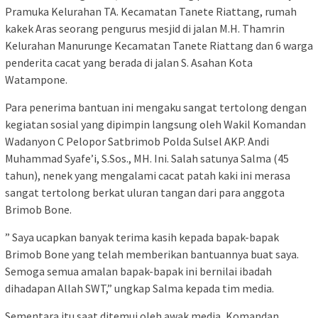
Pramuka Kelurahan TA. Kecamatan Tanete Riattang, rumah
kakek Aras seorang pengurus mesjid di jalan M.H. Thamrin
Kelurahan Manurunge Kecamatan Tanete Riattang dan 6 warga
penderita cacat yang berada di jalan S. Asahan Kota
Watampone.
Para penerima bantuan ini mengaku sangat tertolong dengan
kegiatan sosial yang dipimpin langsung oleh Wakil Komandan
Wadanyon C Pelopor Satbrimob Polda Sulsel AKP. Andi
Muhammad Syafe’i, S.Sos., MH. Ini. Salah satunya Salma (45
tahun), nenek yang mengalami cacat patah kaki ini merasa
sangat tertolong berkat uluran tangan dari para anggota
Brimob Bone.
” Saya ucapkan banyak terima kasih kepada bapak-bapak
Brimob Bone yang telah memberikan bantuannya buat saya.
Semoga semua amalan bapak-bapak ini bernilai ibadah
dihadapan Allah SWT,” ungkap Salma kepada tim media.
Sementara itu saat ditemui oleh awak media, Komandan