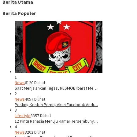
Berita Utama
Berita Populer
1
News
6120 Dilihat
Saat Menjalankan Tugas, RESMOB Ibarat Me…
2
News
4057 Dilihat
Posting Konten Porno, Akun Facebook Andi…
3
Lifestyle
3357 Dilihat
12 Pintu Rahasia Menuju Kamar Tersembuny…
4
News
3202 Dilihat