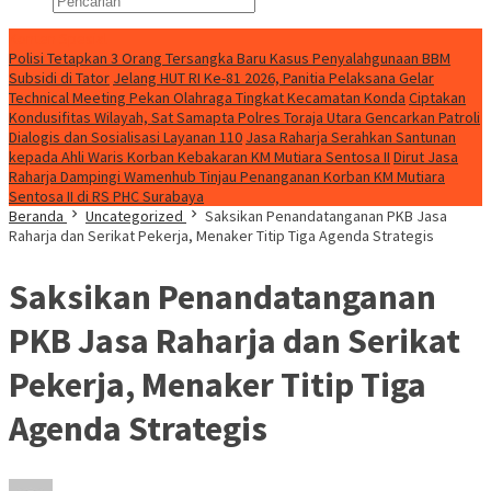
Konten Spesial
Polisi Tetapkan 3 Orang Tersangka Baru Kasus Penyalahgunaan BBM
Subsidi di Tator
Jelang HUT RI Ke-81 2026, Panitia Pelaksana Gelar
Technical Meeting Pekan Olahraga Tingkat Kecamatan Konda
Ciptakan
Kondusifitas Wilayah, Sat Samapta Polres Toraja Utara Gencarkan Patroli
Dialogis dan Sosialisasi Layanan 110
Jasa Raharja Serahkan Santunan
kepada Ahli Waris Korban Kebakaran KM Mutiara Sentosa II
Dirut Jasa
Raharja Dampingi Wamenhub Tinjau Penanganan Korban KM Mutiara
Sentosa II di RS PHC Surabaya
Beranda
Uncategorized
Saksikan Penandatanganan PKB Jasa
Raharja dan Serikat Pekerja, Menaker Titip Tiga Agenda Strategis
Saksikan Penandatanganan
PKB Jasa Raharja dan Serikat
Pekerja, Menaker Titip Tiga
Agenda Strategis