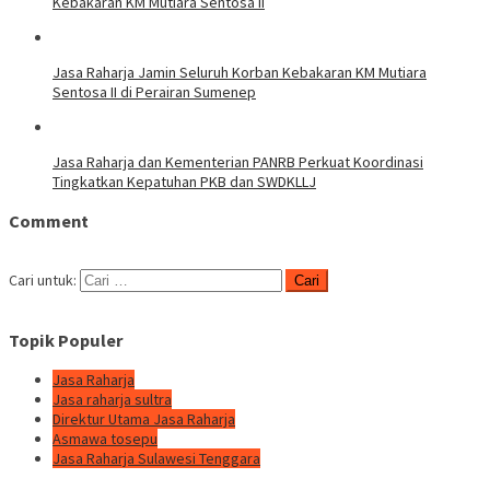
Kebakaran KM Mutiara Sentosa II
Jasa Raharja Jamin Seluruh Korban Kebakaran KM Mutiara
Sentosa II di Perairan Sumenep
Jasa Raharja dan Kementerian PANRB Perkuat Koordinasi
Tingkatkan Kepatuhan PKB dan SWDKLLJ
Comment
Cari untuk:
Topik Populer
Jasa Raharja
Jasa raharja sultra
Direktur Utama Jasa Raharja
Asmawa tosepu
Jasa Raharja Sulawesi Tenggara