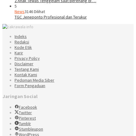
2 Anak Tewas Tenggelam saat Berenang di …
5
News
3146 Dilihat
TGC Jeneponto Profesional dan Terukur
Indeks
Redaksi
Kode Etik
Karir
Privacy Policy
Disclaimer
Tentang Kami
Kontak Kami
Pedoman Media Siber
Form Pengaduan
Jaringan Social
Facebook
Twitter
Pinterest
Tumblr
Stumbleupon
WordPress