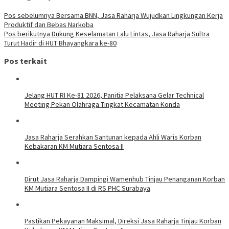
Pos sebelumnya
Bersama BNN, Jasa Raharja Wujudkan Lingkungan Kerja
Produktif dan Bebas Narkoba
Pos berikutnya
Dukung Keselamatan Lalu Lintas, Jasa Raharja Sultra
Turut Hadir di HUT Bhayangkara ke-80
Pos terkait
Jelang HUT RI Ke-81 2026, Panitia Pelaksana Gelar Technical
Meeting Pekan Olahraga Tingkat Kecamatan Konda
Jasa Raharja Serahkan Santunan kepada Ahli Waris Korban
Kebakaran KM Mutiara Sentosa II
Dirut Jasa Raharja Dampingi Wamenhub Tinjau Penanganan Korban
KM Mutiara Sentosa II di RS PHC Surabaya
Pastikan Pekayanan Maksimal, Direksi Jasa Raharja Tinjau Korban