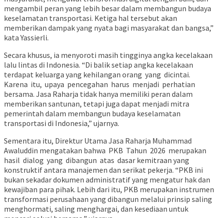
mengambil peran yang lebih besar dalam membangun budaya
keselamatan transportasi. Ketiga hal tersebut akan
memberikan dampak yang nyata bagi masyarakat dan bangsa,”
kata Yassierli.
Secara khusus, ia menyoroti masih tingginya angka kecelakaan
lalu lintas di Indonesia. “Di balik setiap angka kecelakaan
terdapat keluarga yang kehilangan orang
yang
dicintai.
Karena
itu,
upaya
pencegahan
harus
menjadi
perhatian
bersama. Jasa Raharja tidak hanya memiliki peran dalam
memberikan santunan, tetapi juga dapat menjadi mitra
pemerintah dalam membangun budaya keselamatan
transportasi di Indonesia,” ujarnya.
Sementara itu, Direktur Utama Jasa Raharja Muhammad
Awaluddin mengatakan bahwa
PKB
Tahun
2026
merupakan
hasil
dialog
yang
dibangun
atas
dasar kemitraan yang
konstruktif antara manajemen dan serikat pekerja. “PKB ini
bukan sekadar dokumen administratif yang mengatur hak dan
kewajiban para pihak. Lebih dari itu, PKB merupakan instrumen
transformasi perusahaan yang dibangun melalui prinsip saling
menghormati, saling menghargai, dan kesediaan untuk