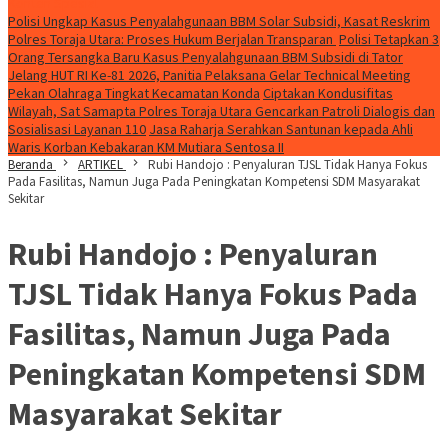
Konten Spesial
Polisi Ungkap Kasus Penyalahgunaan BBM Solar Subsidi, Kasat Reskrim
Polres Toraja Utara: Proses Hukum Berjalan Transparan
Polisi Tetapkan 3
Orang Tersangka Baru Kasus Penyalahgunaan BBM Subsidi di Tator
Jelang HUT RI Ke-81 2026, Panitia Pelaksana Gelar Technical Meeting
Pekan Olahraga Tingkat Kecamatan Konda
Ciptakan Kondusifitas
Wilayah, Sat Samapta Polres Toraja Utara Gencarkan Patroli Dialogis dan
Sosialisasi Layanan 110
Jasa Raharja Serahkan Santunan kepada Ahli
Waris Korban Kebakaran KM Mutiara Sentosa II
Beranda
ARTIKEL
Rubi Handojo : Penyaluran TJSL Tidak Hanya Fokus
Pada Fasilitas, Namun Juga Pada Peningkatan Kompetensi SDM Masyarakat
Sekitar
Rubi Handojo : Penyaluran
TJSL Tidak Hanya Fokus Pada
Fasilitas, Namun Juga Pada
Peningkatan Kompetensi SDM
Masyarakat Sekitar