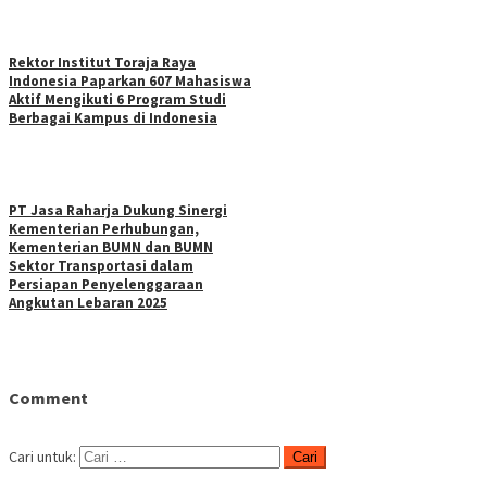
Rektor Institut Toraja Raya
Indonesia Paparkan 607 Mahasiswa
Aktif Mengikuti 6 Program Studi
Berbagai Kampus di Indonesia
PT Jasa Raharja Dukung Sinergi
Kementerian Perhubungan,
Kementerian BUMN dan BUMN
Sektor Transportasi dalam
Persiapan Penyelenggaraan
Angkutan Lebaran 2025
Comment
Cari untuk: