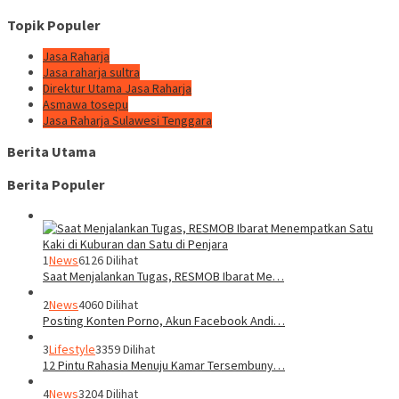
Topik Populer
Jasa Raharja
Jasa raharja sultra
Direktur Utama Jasa Raharja
Asmawa tosepu
Jasa Raharja Sulawesi Tenggara
Berita Utama
Berita Populer
1
News
6126 Dilihat
Saat Menjalankan Tugas, RESMOB Ibarat Me…
2
News
4060 Dilihat
Posting Konten Porno, Akun Facebook Andi…
3
Lifestyle
3359 Dilihat
12 Pintu Rahasia Menuju Kamar Tersembuny…
4
News
3204 Dilihat