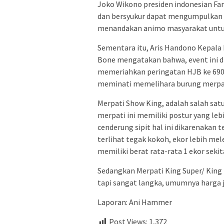
Joko Wikono presiden indonesian F
dan bersyukur dapat mengumpulkan 1
menandakan animo masyarakat untuk
Sementara itu, Aris Handono Kepal
Bone mengatakan bahwa, event ini 
memeriahkan peringatan HJB ke 690
meminati memelihara burung merpat
Merpati Show King, adalah salah satu
merpati ini memiliki postur yang lebi
cenderung sipit hal ini dikarenakan t
terlihat tegak kokoh, ekor lebih mel
memiliki berat rata-rata 1 ekor sekit
Sedangkan Merpati King Super/ King U
tapi sangat langka, umumnya harga je
Laporan: Ani Hammer
Post Views:
1,372