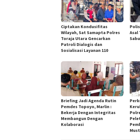
Ciptakan Kondusifitas
Poli
Wilayah, Sat Samapta Polres
Asal
Toraja Utara Gencarkan
Sabu
Patroli Dialogis dan
Sosialisasi Layanan 110
Briefing Jadi Agenda Rutin
Perk
Pemdes Topoyo, Marlin :
Keru
Bekerja Dengan Integritas
Polr
Membangun Dengan
Pele
Kolaborasi
Pemb
Must