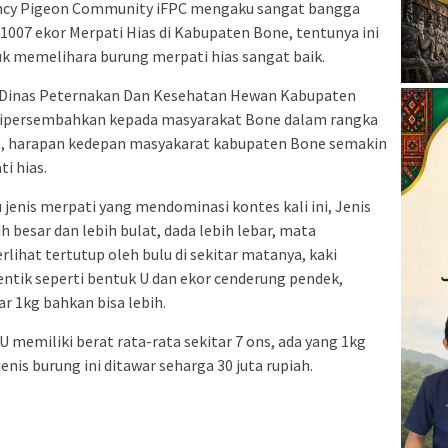
ancy Pigeon Community iFPC mengaku sangat bangga
007 ekor Merpati Hias di Kabupaten Bone, tentunya ini
 memelihara burung merpati hias sangat baik.
a Dinas Peternakan Dan Kesehatan Hewan Kabupaten
dipersembahkan kepada masyarakat Bone dalam rangka
, harapan kedepan masyakarat kabupaten Bone semakin
i hias.
 jenis merpati yang mendominasi kontes kali ini, Jenis
h besar dan lebih bulat, dada lebih lebar, mata
erlihat tertutup oleh bulu di sekitar matanya, kaki
entik seperti bentuk U dan ekor cenderung pendek,
ar 1kg bahkan bisa lebih.
 memiliki berat rata-rata sekitar 7 ons, ada yang 1kg
nis burung ini ditawar seharga 30 juta rupiah.