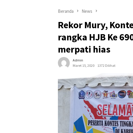
Beranda
News
Rekor Mury, Kont
rangka HJB Ke 69
merpati hias
Admin
Maret 15, 2020
1372 Dilihat