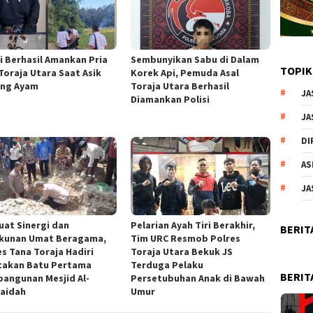
si Berhasil Amankan Pria
Sembunyikan Sabu di Dalam
TOPIK
 Toraja Utara Saat Asik
Korek Api, Pemuda Asal
ng Ayam
Toraja Utara Berhasil
JA
Diamankan Polisi
JA
DI
AS
JA
uat Sinergi dan
Pelarian Ayah Tiri Berakhir,
BERIT
kunan Umat Beragama,
Tim URC Resmob Polres
es Tana Toraja Hadiri
Toraja Utara Bekuk JS
takan Batu Pertama
Terduga Pelaku
BERIT
angunan Mesjid Al-
Persetubuhan Anak di Bawah
aidah
Umur