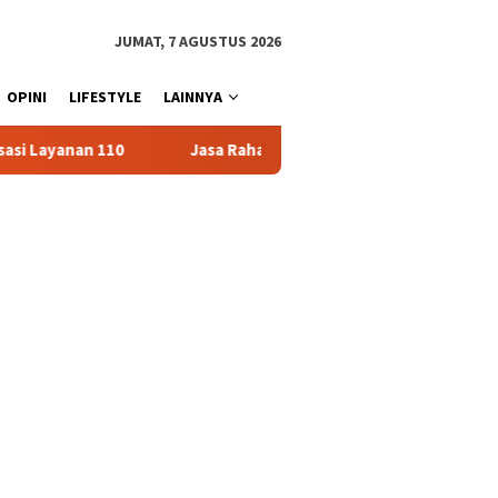
JUMAT, 7 AGUSTUS 2026
OPINI
LIFESTYLE
LAINNYA
a Raharja Serahkan Santunan kepada Ahli Waris Korban Kebakaran