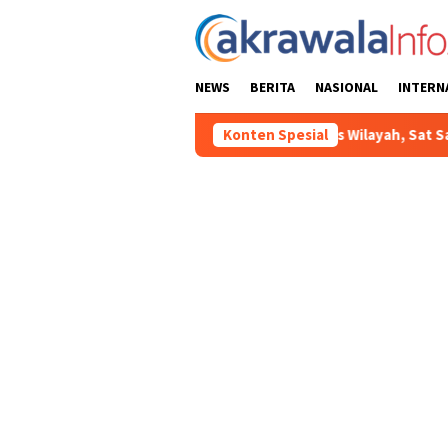
Loncat
ke
konten
NEWS
BERITA
NASIONAL
INTERN
Ciptakan Kondusifitas Wilayah, Sat Samapta Polres Toraja Utara G
Konten Spesial