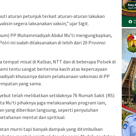
ikuti aturan petunjuk terkait aturan-aturan lakukan
ksin segera laksanakan vaksin,” ujar Sigit.
Sekum) PP Muhammadiyah Abdul Mu’ti mengungkapkan,
ri ini sudah dilaksanakan di lebih dari 20 Provinsi
 tempat misal di Kalbar, NTT dan di beberapa Polsek di
Kami tentu sangat berterima kasih atas kepercayaan
adiyah khususnya dalam pelaksanaan vaksinasi di PP
sempatan yang sama.
yebut telah melibatkan setidaknya 76 Rumah Sakit (RS)
ta Mu’ti pihaknya juga melaksanakan program lain,
n yang diberikan langsung, seperti penyuluhan
ketahanan mental dan spritiual.
atan murni tapi banyak dampak yang ditimbulkan