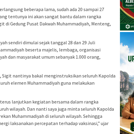
berlangsung beberapa lama, sudah ada 20 sampai 27
 Yang tentunya ini akan sangat bantu dalam rangka
 Sigit di Gedung Pusat Dakwah Muhammadiyah, Menteng,
h sendiri dimulai sejak tanggal 28 dan 29 Juli
hammadiyah beserta majelis, lembaga, organisasi
ah dan masyarakat umum sebanyak 1.000 orang,
Sigit nantinya bakal menginstruksikan seluruh Kapolda
seluruh elemen Muhammadiyah guna melakukan
a terus lanjutkan kegiatan bersama dalam rangka
luruh wilayah. Dan nanti saya juga minta seluruh Kapolda
rekan Muhammadiyah di seluruh wilayah. Sehingga
ergi laksanakan percepatan terhadap vaksinasi,” ujar