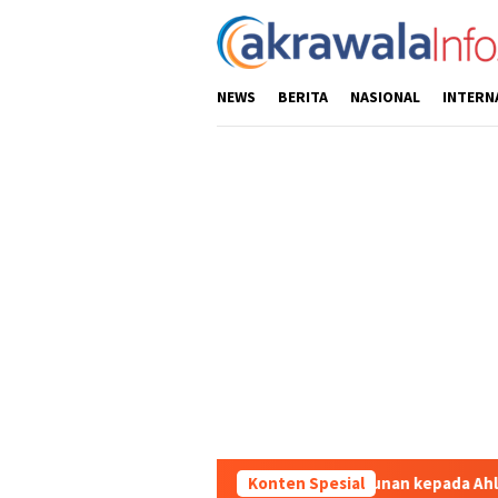
Loncat
ke
konten
NEWS
BERITA
NASIONAL
INTERN
arja Serahkan Santunan kepada Ahli Waris Korban Kebakaran KM M
Konten Spesial