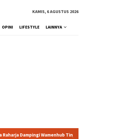
KAMIS, 6 AGUSTUS 2026
OPINI
LIFESTYLE
LAINNYA
Tinjau Penanganan Korban KM Mutiara Sentosa II di RS PHC Sura