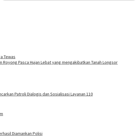
ga Tewas
 Royong Pasca Hujan Lebat yang mengakibatkan Tanah Longsor
carkan Patroli Dialogis dan Sosialisasi Layanan 110
am
rhasil Diamankan Polisi