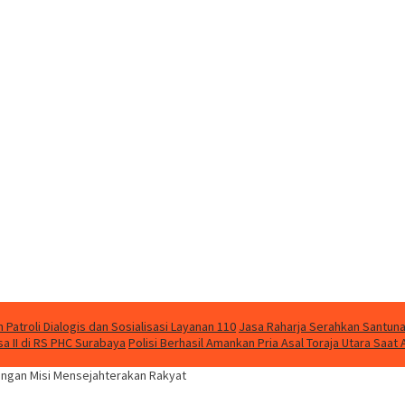
Patroli Dialogis dan Sosialisasi Layanan 110
Jasa Raharja Serahkan Santuna
 II di RS PHC Surabaya
Polisi Berhasil Amankan Pria Asal Toraja Utara Saa
ngan Misi Mensejahterakan Rakyat