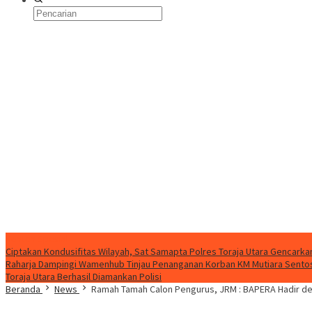
Konten Spesial
Ciptakan Kondusifitas Wilayah, Sat Samapta Polres Toraja Utara Gencarkan 
Raharja Dampingi Wamenhub Tinjau Penanganan Korban KM Mutiara Sentosa
Toraja Utara Berhasil Diamankan Polisi
Beranda
News
Ramah Tamah Calon Pengurus, JRM : BAPERA Hadir de