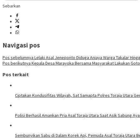
Sebarkan
Navigasi pos
Pos sebelumnya
Lelaki Asal Jeneponto Diduga Aniaya Warga Takalar Hing
Pos berikutnya
Kepala Desa Marayoka Bersama Masyarakat Lakukan Goton
Pos terkait
Ciptakan Kondusifitas Wilayah, Sat Samapta Polres Toraja Utara Gen
Polisi Berhasil Amankan Pria Asal Toraja Utara Saat Asik Sabung Ay
Sembunyikan Sabu di Dalam Korek Api, Pemuda Asal Toraja Utara Be