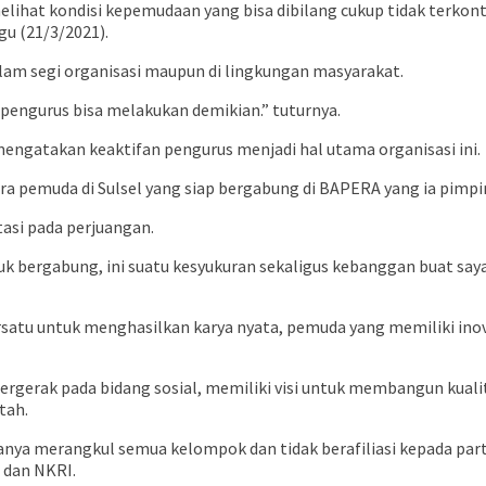
elihat kondisi kepemudaan yang bisa dibilang cukup tidak terko
gu (21/3/2021).
alam segi organisasi maupun di lingkungan masyarakat.
a pengurus bisa melakukan demikian.” tuturnya.
gatakan keaktifan pengurus menjadi hal utama organisasi ini.
ara pemuda di Sulsel yang siap bergabung di BAPERA yang ia pimpi
asi pada perjuangan.
 bergabung, ini suatu kesyukuran sekaligus kebanggan buat saya.
satu untuk menghasilkan karya nyata, pemuda yang memiliki inov
ergerak pada bidang sosial, memiliki visi untuk membangun kuali
tah.
ya merangkul semua kelompok dan tidak berafiliasi kepada parta
 dan NKRI.