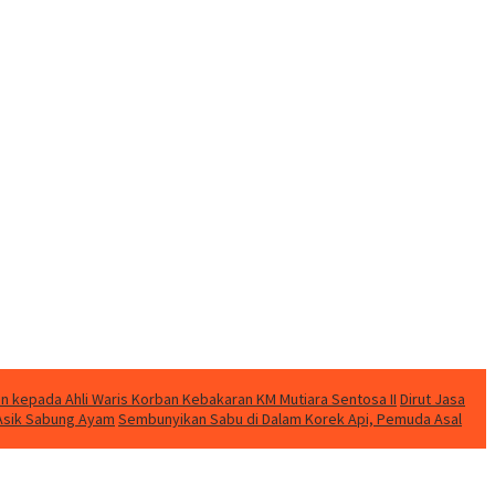
n kepada Ahli Waris Korban Kebakaran KM Mutiara Sentosa II
Dirut Jasa
t Asik Sabung Ayam
Sembunyikan Sabu di Dalam Korek Api, Pemuda Asal