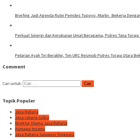
Briefing Jadi Agenda Rutin Pemdes Topoyo, Marlin : Bekerja Deng
Perkuat Sinergi dan Kerukunan Umat Beragama, Polres Tana Toraja
Pelarian Ayah Tiri Berakhir, Tim URC Resmob Polres Toraja Utara 
Comment
Cari untuk:
Topik Populer
Jasa Raharja
Jasa raharja sultra
Direktur Utama Jasa Raharja
Asmawa tosepu
Jasa Raharja Sulawesi Tenggara