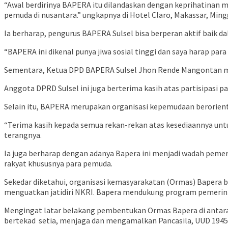
“Awal berdirinya BAPERA itu dilandaskan dengan keprihatinan m
pemuda di nusantara.” ungkapnya di Hotel Claro, Makassar, Ming
Ia berharap, pengurus BAPERA Sulsel bisa berperan aktif baik d
“BAPERA ini dikenal punya jiwa sosial tinggi dan saya harap par
Sementara, Ketua DPD BAPERA Sulsel Jhon Rende Mangontan men
Anggota DPRD Sulsel ini juga berterima kasih atas partisipasi p
Selain itu, BAPERA merupakan organisasi kepemudaan berorient
“Terima kasih kepada semua rekan-rekan atas kesediaannya untuk
terangnya.
Ia juga berharap dengan adanya Bapera ini menjadi wadah pemer
rakyat khususnya para pemuda.
Sekedar diketahui, organisasi kemasyarakatan (Ormas) Bapera b
menguatkan jatidiri NKRI. Bapera mendukung program pemerin
Mengingat latar belakang pembentukan Ormas Bapera di antaran
bertekad setia, menjaga dan mengamalkan Pancasila, UUD 1945