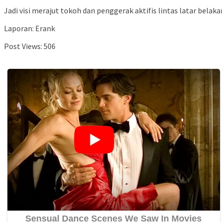
Jadi visi merajut tokoh dan penggerak aktifis lintas latar bel
Laporan: Erank
Post Views:
506