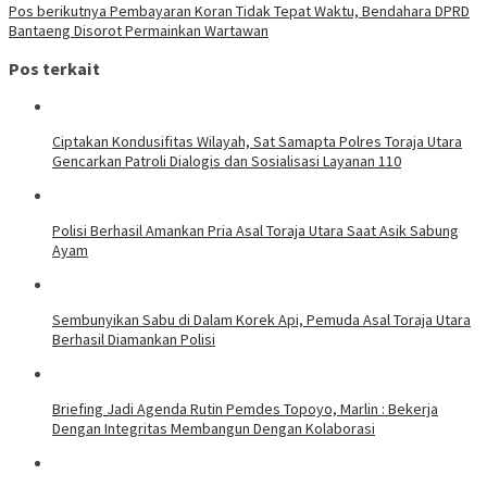
Pos berikutnya
Pembayaran Koran Tidak Tepat Waktu, Bendahara DPRD
Bantaeng Disorot Permainkan Wartawan
Pos terkait
Ciptakan Kondusifitas Wilayah, Sat Samapta Polres Toraja Utara
Gencarkan Patroli Dialogis dan Sosialisasi Layanan 110
Polisi Berhasil Amankan Pria Asal Toraja Utara Saat Asik Sabung
Ayam
Sembunyikan Sabu di Dalam Korek Api, Pemuda Asal Toraja Utara
Berhasil Diamankan Polisi
Briefing Jadi Agenda Rutin Pemdes Topoyo, Marlin : Bekerja
Dengan Integritas Membangun Dengan Kolaborasi