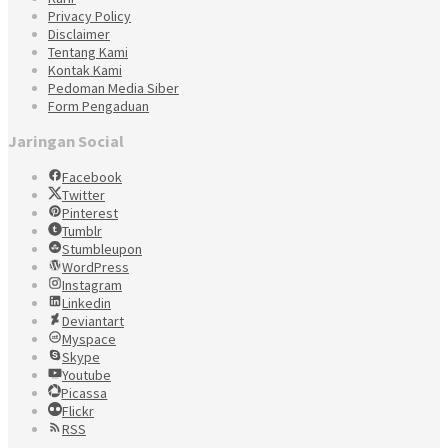
Privacy Policy
Disclaimer
Tentang Kami
Kontak Kami
Pedoman Media Siber
Form Pengaduan
Jaringan Social
Facebook
Twitter
Pinterest
Tumblr
Stumbleupon
WordPress
Instagram
Linkedin
Deviantart
Myspace
Skype
Youtube
Picassa
Flickr
RSS