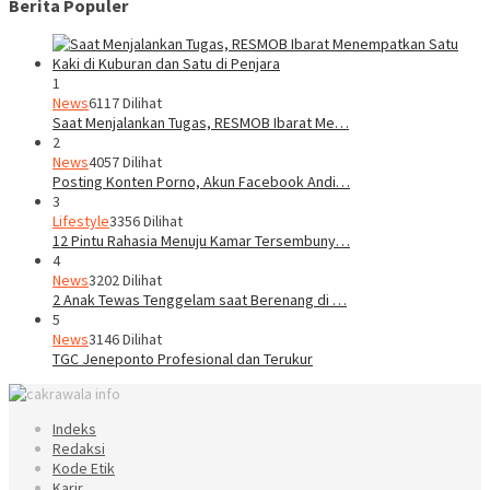
Berita Populer
1
News
6117 Dilihat
Saat Menjalankan Tugas, RESMOB Ibarat Me…
2
News
4057 Dilihat
Posting Konten Porno, Akun Facebook Andi…
3
Lifestyle
3356 Dilihat
12 Pintu Rahasia Menuju Kamar Tersembuny…
4
News
3202 Dilihat
2 Anak Tewas Tenggelam saat Berenang di …
5
News
3146 Dilihat
TGC Jeneponto Profesional dan Terukur
Indeks
Redaksi
Kode Etik
Karir