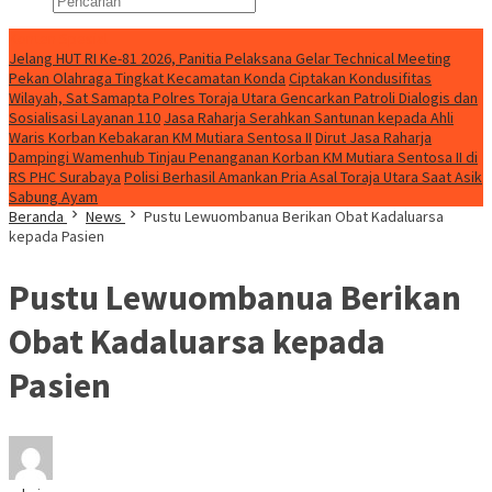
Konten Spesial
Jelang HUT RI Ke-81 2026, Panitia Pelaksana Gelar Technical Meeting
Pekan Olahraga Tingkat Kecamatan Konda
Ciptakan Kondusifitas
Wilayah, Sat Samapta Polres Toraja Utara Gencarkan Patroli Dialogis dan
Sosialisasi Layanan 110
Jasa Raharja Serahkan Santunan kepada Ahli
Waris Korban Kebakaran KM Mutiara Sentosa II
Dirut Jasa Raharja
Dampingi Wamenhub Tinjau Penanganan Korban KM Mutiara Sentosa II di
RS PHC Surabaya
Polisi Berhasil Amankan Pria Asal Toraja Utara Saat Asik
Sabung Ayam
Beranda
News
Pustu Lewuombanua Berikan Obat Kadaluarsa
kepada Pasien
Pustu Lewuombanua Berikan
Obat Kadaluarsa kepada
Pasien