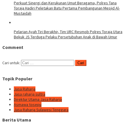
Perkuat Sinergi dan Kerukunan Umat Beragama, Polres Tana
Toraja Hadiri Peletakan Batu Pertama Pembangunan Mesjid Al-
Mustaidah
Pelarian Ayah Tiri Berakhir, Tim URC Resmob Polres Toraja Utara
Bekuk JS Terduga Pelaku Persetubuhan Anak di Bawah Umur
Comment
Cari untuk:
Topik Populer
Jasa Raharja
Jasa raharja sultra
Direktur Utama Jasa Raharja
Asmawa tosepu
Jasa Raharja Sulawesi Tenggara
Berita Utama