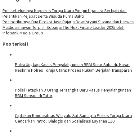
Pos sebelumnya
Kapolres Toraja Utara Pimpin Upacara Sertijab dan
Pelantikan Pejabat serta Wisuda Purna Bakti
Pos berikutnya
Dua Direksi Jasa Rajarja Dewi Aryani Suzana dan Harwan
Muldidarmawan Terpilih Sebagai The Next Future Leader 2025 oleh
Infobank Media Group
Pos terkait
Polisi Ungkap Kasus Penyalahgunaan BBM Solar Subsidi, Kasat
Reskrim Polres Toraja Utara: Proses Hukum Berjalan Transparan
Polisi Tetapkan 3 Orang Tersangka Baru Kasus Penyalahgunaan
BBM Subsidi di Tator
Ciptakan Kondusifitas Wilayah, Sat Samapta Polres Toraja Utara
Gencarkan Patroli Dialogis dan Sosialisasi Layanan 110