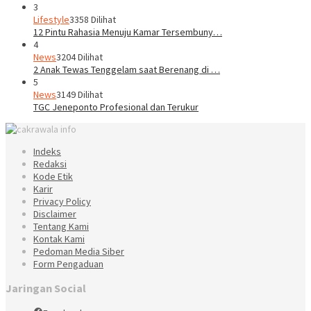
3
Lifestyle
3358 Dilihat
12 Pintu Rahasia Menuju Kamar Tersembuny…
4
News
3204 Dilihat
2 Anak Tewas Tenggelam saat Berenang di …
5
News
3149 Dilihat
TGC Jeneponto Profesional dan Terukur
Indeks
Redaksi
Kode Etik
Karir
Privacy Policy
Disclaimer
Tentang Kami
Kontak Kami
Pedoman Media Siber
Form Pengaduan
Jaringan Social