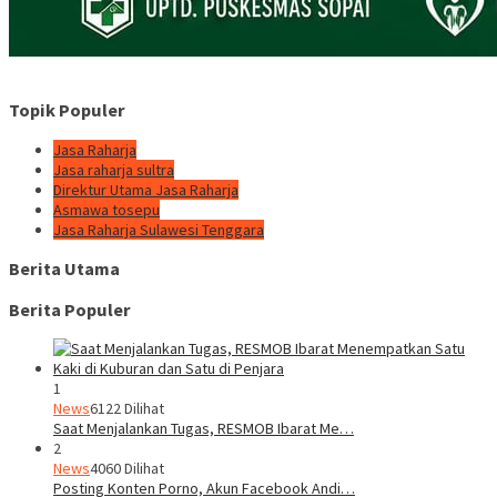
Topik Populer
Jasa Raharja
Jasa raharja sultra
Direktur Utama Jasa Raharja
Asmawa tosepu
Jasa Raharja Sulawesi Tenggara
Berita Utama
Berita Populer
1
News
6122 Dilihat
Saat Menjalankan Tugas, RESMOB Ibarat Me…
2
News
4060 Dilihat
Posting Konten Porno, Akun Facebook Andi…