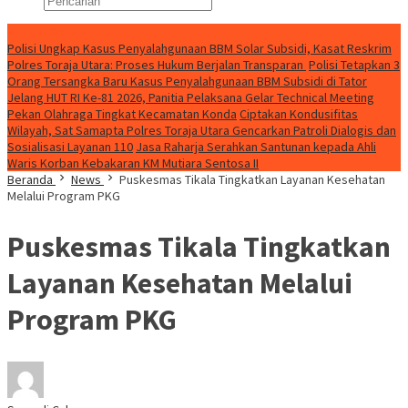
Konten Spesial
Polisi Ungkap Kasus Penyalahgunaan BBM Solar Subsidi, Kasat Reskrim
Polres Toraja Utara: Proses Hukum Berjalan Transparan
Polisi Tetapkan 3
Orang Tersangka Baru Kasus Penyalahgunaan BBM Subsidi di Tator
Jelang HUT RI Ke-81 2026, Panitia Pelaksana Gelar Technical Meeting
Pekan Olahraga Tingkat Kecamatan Konda
Ciptakan Kondusifitas
Wilayah, Sat Samapta Polres Toraja Utara Gencarkan Patroli Dialogis dan
Sosialisasi Layanan 110
Jasa Raharja Serahkan Santunan kepada Ahli
Waris Korban Kebakaran KM Mutiara Sentosa II
Beranda
News
Puskesmas Tikala Tingkatkan Layanan Kesehatan
Melalui Program PKG
Puskesmas Tikala Tingkatkan
Layanan Kesehatan Melalui
Program PKG