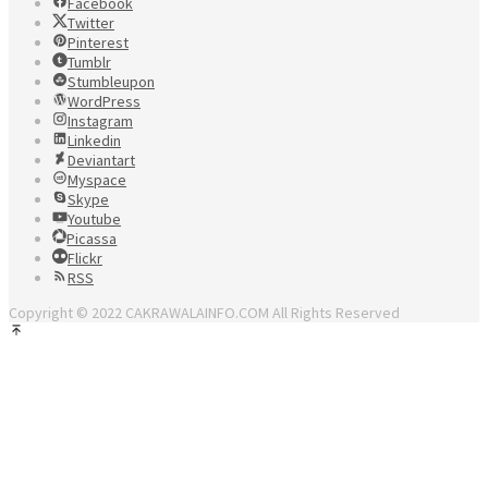
Facebook
Twitter
Pinterest
Tumblr
Stumbleupon
WordPress
Instagram
Linkedin
Deviantart
Myspace
Skype
Youtube
Picassa
Flickr
RSS
Copyright © 2022 CAKRAWALAINFO.COM All Rights Reserved