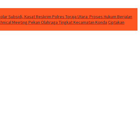
lar Subsidi, Kasat Reskrim Polres Toraja Utara: Proses Hukum Berjalan
Technical Meeting Pekan Olahraga Tingkat Kecamatan Konda
Ciptakan