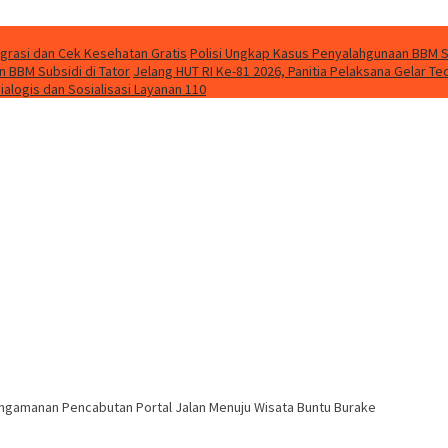
grasi dan Cek Kesehatan Gratis
Polisi Ungkap Kasus Penyalahgunaan BBM So
 BBM Subsidi di Tator
Jelang HUT RI Ke-81 2026, Panitia Pelaksana Gelar 
ialogis dan Sosialisasi Layanan 110
engamanan Pencabutan Portal Jalan Menuju Wisata Buntu Burake