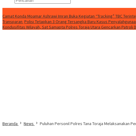
Konten Spesial
Camat Konda Moamar Ashrawi Imran Buka Kegiatan “Tracking” TBC Terinte
Transparan
Polisi Tetapkan 3 Orang Tersangka Baru Kasus Penyalahgunaan
Kondusifitas Wilayah, Sat Samapta Polres Toraja Utara Gencarkan Patroli D
Beranda
News
Puluhan Personil Polres Tana Toraja Melaksanakan P