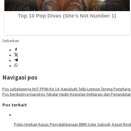
Sebarkan
Navigasi pos
Pos sebelumnya
HUT PPWI Ke 14, Kapolsek Tellu Limpoe Terima Pengharga
Pos berikutnya
Kapolres Takalar Hadiri Kegiatan Deklarasi dan Penandatan
Pos terkait
Polisi Ungkap Kasus Penyalahgunaan BBM Solar Subsidi, Kasat Resk