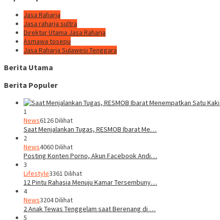
Jasa Raharja
Jasa raharja sultra
Direktur Utama Jasa Raharja
Asmawa tosepu
Jasa Raharja Sulawesi Tenggara
Berita Utama
Berita Populer
1
News
6126 Dilihat
Saat Menjalankan Tugas, RESMOB Ibarat Me…
2
News
4060 Dilihat
Posting Konten Porno, Akun Facebook Andi…
3
Lifestyle
3361 Dilihat
12 Pintu Rahasia Menuju Kamar Tersembuny…
4
News
3204 Dilihat
2 Anak Tewas Tenggelam saat Berenang di …
5