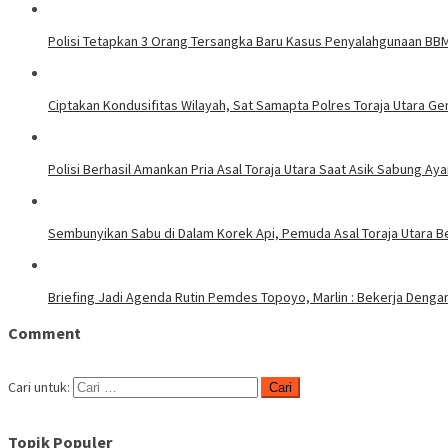
Polisi Tetapkan 3 Orang Tersangka Baru Kasus Penyalahgunaan BBM 
Ciptakan Kondusifitas Wilayah, Sat Samapta Polres Toraja Utara Gen
Polisi Berhasil Amankan Pria Asal Toraja Utara Saat Asik Sabung Ay
Sembunyikan Sabu di Dalam Korek Api, Pemuda Asal Toraja Utara Be
Briefing Jadi Agenda Rutin Pemdes Topoyo, Marlin : Bekerja Deng
Comment
Cari untuk:
Topik Populer