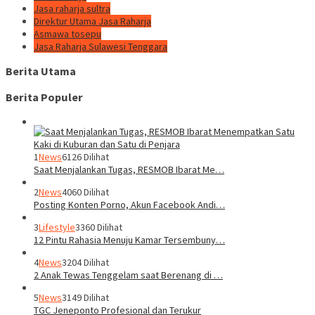
Jasa raharja sultra
Direktur Utama Jasa Raharja
Asmawa tosepu
Jasa Raharja Sulawesi Tenggara
Berita Utama
Berita Populer
1
News
6126 Dilihat
Saat Menjalankan Tugas, RESMOB Ibarat Me…
2
News
4060 Dilihat
Posting Konten Porno, Akun Facebook Andi…
3
Lifestyle
3360 Dilihat
12 Pintu Rahasia Menuju Kamar Tersembuny…
4
News
3204 Dilihat
2 Anak Tewas Tenggelam saat Berenang di …
5
News
3149 Dilihat
TGC Jeneponto Profesional dan Terukur