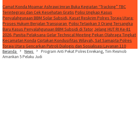
Konten Spesial
Camat Konda Moamar Ashrawi Imran Buka Kegiatan “Tracking” TBC
Terintegrasi dan Cek Kesehatan Gratis
Polisi Ungkap Kasus
Penyalahgunaan BBM Solar Subsidi, Kasat Reskrim Polres Toraja Utara:
Proses Hukum Berjalan Transparan
Polisi Tetapkan 3 Orang Tersangka
Baru Kasus Penyalahgunaan BBM Subsidi di Tator
Jelang HUT RI Ke-81
2026, Panitia Pelaksana Gelar Technical Meeting Pekan Olahraga Tingkat
Kecamatan Konda
Ciptakan Kondusifitas Wilayah, Sat Samapta Polres
Toraja Utara Gencarkan Patroli Dialogis dan Sosialisasi Layanan 110
Beranda
News
Program Anti Pekat Polres Enrekang, Tim Resmob
Amankan 5 Pelaku Judi