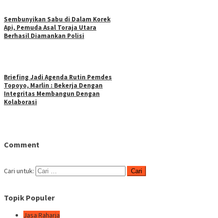
Sembunyikan Sabu di Dalam Korek
Api, Pemuda Asal Toraja Utara
Berhasil Diamankan Polisi
Briefing Jadi Agenda Rutin Pemdes
Topoyo, Marlin : Bekerja Dengan
Integritas Membangun Dengan
Kolaborasi
Comment
Cari untuk:
Topik Populer
Jasa Raharja