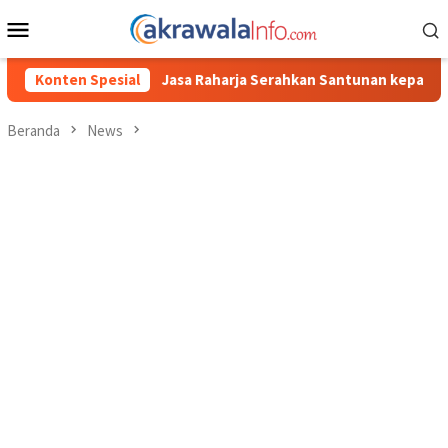
Loncat
Menu
ke
Mobile
konten
asa Raharja Serahkan Santunan kepada Ahli Waris Korban Kebakar
Konten Spesial
Beranda
News