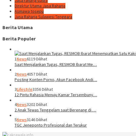
Jasa raharja sultra
Direktur Utama Jasa Raharja
Asmawa tosepu
Jasa Raharja Sulawesi Tenggara
Berita Utama
Berita Populer
1
News
6119 Dilihat
Saat Menjalankan Tugas, RESMOB Ibarat Me…
2
News
4057 Dilihat
Posting Konten Porno, Akun Facebook Andi…
3
Lifestyle
3356 Dilihat
12 Pintu Rahasia Menuju Kamar Tersembuny…
4
News
3202 Dilihat
2 Anak Tewas Tenggelam saat Berenang di …
5
News
3146 Dilihat
TGC Jeneponto Profesional dan Terukur