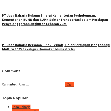
PT Jasa Raharja Dukung Sinergi Kementerian Perhubungan,
Kementerian BUMN dan BUMN Sektor Transportasi dalam Persiapan
Penyelenggaraan Angkutan Lebaran 2025
PT Jasa Raharja Bersama Pihak Terkait, Gelar Persiapan Menghadapi
Idulfitri 2025 Sekaligus Umumkan Mudik Gratis
Comment
Cari untuk:
Topik Populer
Jasa Raharja