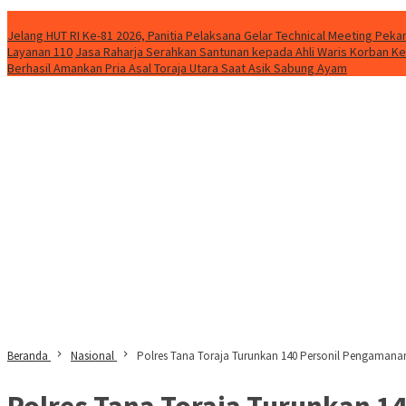
Konten Spesial
Jelang HUT RI Ke-81 2026, Panitia Pelaksana Gelar Technical Meeting Pe
Layanan 110
Jasa Raharja Serahkan Santunan kepada Ahli Waris Korban Ke
Berhasil Amankan Pria Asal Toraja Utara Saat Asik Sabung Ayam
Beranda
Nasional
Polres Tana Toraja Turunkan 140 Personil Pengamanan
Polres Tana Toraja Turunkan 1