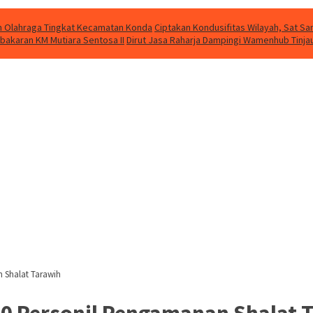
kan Olahraga Tingkat Kecamatan Konda
Ciptakan Kondusifitas Wilayah, Sat Sam
bakaran KM Mutiara Sentosa II
Dirut Jasa Raharja Dampingi Wamenhub Tinja
 Shalat Tarawih
40 Personil Pengamanan Shalat 