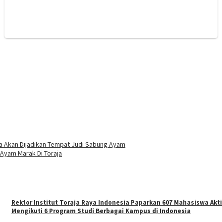
ga Akan Dijadikan Tempat Judi Sabung Ayam
 Ayam Marak Di Toraja
Rektor Institut Toraja Raya Indonesia Paparkan 607 Mahasiswa Akti
Mengikuti 6 Program Studi Berbagai Kampus di Indonesia