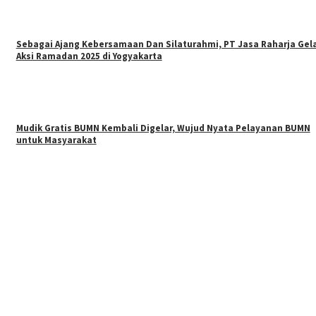
Sebagai Ajang Kebersamaan Dan Silaturahmi, PT Jasa Raharja Gel
Aksi Ramadan 2025 di Yogyakarta
Mudik Gratis BUMN Kembali Digelar, Wujud Nyata Pelayanan BUMN
untuk Masyarakat