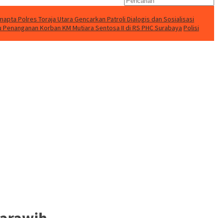
apta Polres Toraja Utara Gencarkan Patroli Dialogis dan Sosialisasi
u Penanganan Korban KM Mutiara Sentosa II di RS PHC Surabaya
Polisi
Tarawih