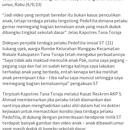
umur, Rabu (6/9/23)
“Jadi video yang sempat beredar itu bukan kasus penculikan
anak, tetapi terduga pelaku tergolong Pedofilia dimana pelaku
gemar memegang bagian kemaluan anak yang masih duduk
dibangku tingkat sekolah dasar” Jelas Kapolres Tana Toraja
Didepan penyidik terduga pelaku Pedofilia inisial ST (21)
tukang ojek, warga Rumbe Kelurahan Manggau Kecamatan
Makale Kabupaten Tana Toraja telah mengakui perbuatannya
“Saya tidak ada maksud menculik anak Pak, cuma saya pegang –
pegang saja dan hal ini sudah ketiga kalinya saya lakukan
terhadap anak yang berbeda, entah kenapa ketika melihat
anak perempuan tiba – tiba nafsu saya muncul sehingga saya
memegang bagian kemaluannya” pengakuan ST
Terpisah Kapolres Tana Toraja melalui Kasat Reskrim AKP S.
Ahmad membenarkan jika pelaku telah diamankan dan
nantinya akan menghadirkan saksi ahli dalam hal ini dokter
kejiwaan untuk memastikan kondisi jiwa terduga pelaku
Pedofilia, di dukung dengan pemeriksaan hendpone milik ST
terdapat banyak gambar dan video anak – anak dibawah umur
yang masih duduk di bangku sekolah dasar