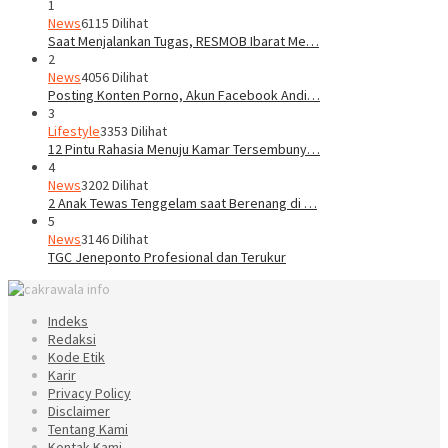
1
News
6115 Dilihat
Saat Menjalankan Tugas, RESMOB Ibarat Me…
2
News
4056 Dilihat
Posting Konten Porno, Akun Facebook Andi…
3
Lifestyle
3353 Dilihat
12 Pintu Rahasia Menuju Kamar Tersembuny…
4
News
3202 Dilihat
2 Anak Tewas Tenggelam saat Berenang di …
5
News
3146 Dilihat
TGC Jeneponto Profesional dan Terukur
Indeks
Redaksi
Kode Etik
Karir
Privacy Policy
Disclaimer
Tentang Kami
Kontak Kami