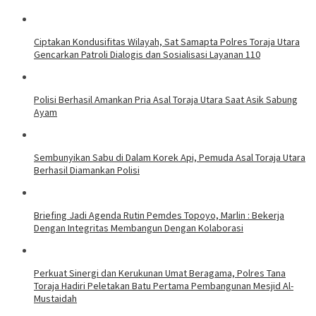
Ciptakan Kondusifitas Wilayah, Sat Samapta Polres Toraja Utara
Gencarkan Patroli Dialogis dan Sosialisasi Layanan 110
Polisi Berhasil Amankan Pria Asal Toraja Utara Saat Asik Sabung
Ayam
Sembunyikan Sabu di Dalam Korek Api, Pemuda Asal Toraja Utara
Berhasil Diamankan Polisi
Briefing Jadi Agenda Rutin Pemdes Topoyo, Marlin : Bekerja
Dengan Integritas Membangun Dengan Kolaborasi
Perkuat Sinergi dan Kerukunan Umat Beragama, Polres Tana
Toraja Hadiri Peletakan Batu Pertama Pembangunan Mesjid Al-
Mustaidah