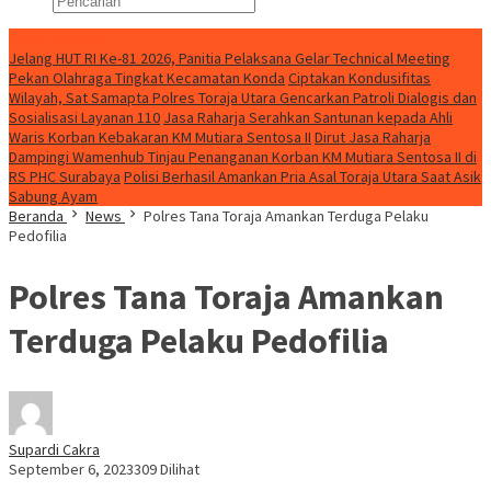
Konten Spesial
Jelang HUT RI Ke-81 2026, Panitia Pelaksana Gelar Technical Meeting
Pekan Olahraga Tingkat Kecamatan Konda
Ciptakan Kondusifitas
Wilayah, Sat Samapta Polres Toraja Utara Gencarkan Patroli Dialogis dan
Sosialisasi Layanan 110
Jasa Raharja Serahkan Santunan kepada Ahli
Waris Korban Kebakaran KM Mutiara Sentosa II
Dirut Jasa Raharja
Dampingi Wamenhub Tinjau Penanganan Korban KM Mutiara Sentosa II di
RS PHC Surabaya
Polisi Berhasil Amankan Pria Asal Toraja Utara Saat Asik
Sabung Ayam
Beranda
News
Polres Tana Toraja Amankan Terduga Pelaku
Pedofilia
Polres Tana Toraja Amankan
Terduga Pelaku Pedofilia
Supardi Cakra
September 6, 2023
309 Dilihat