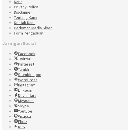
Karir
Privacy Policy
Disclaimer
Tentang Kami
Kontak Kami
Pedoman Media Siber
Form Pengaduan
Jaringan Social
Facebook
Twitter
Pinterest
Tumblr
Stumbleupon
WordPress
Instagram
Linkedin
Deviantart
Myspace
Skype
Youtube
Picassa
Flickr
RSS