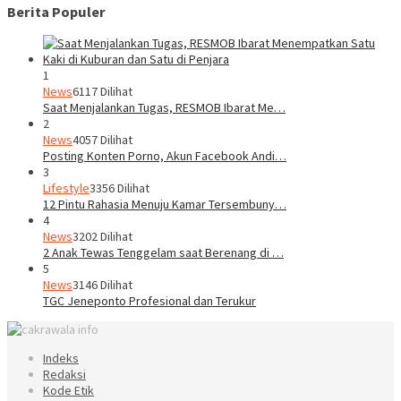
Berita Populer
1
News
6117 Dilihat
Saat Menjalankan Tugas, RESMOB Ibarat Me…
2
News
4057 Dilihat
Posting Konten Porno, Akun Facebook Andi…
3
Lifestyle
3356 Dilihat
12 Pintu Rahasia Menuju Kamar Tersembuny…
4
News
3202 Dilihat
2 Anak Tewas Tenggelam saat Berenang di …
5
News
3146 Dilihat
TGC Jeneponto Profesional dan Terukur
Indeks
Redaksi
Kode Etik