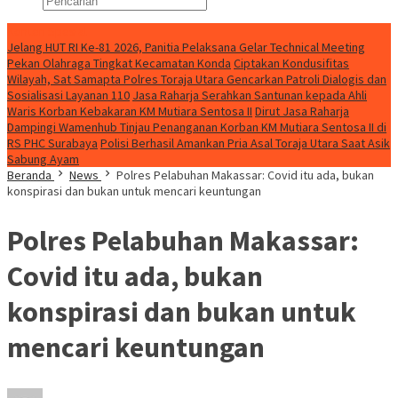
Konten Spesial
Jelang HUT RI Ke-81 2026, Panitia Pelaksana Gelar Technical Meeting
Pekan Olahraga Tingkat Kecamatan Konda
Ciptakan Kondusifitas
Wilayah, Sat Samapta Polres Toraja Utara Gencarkan Patroli Dialogis dan
Sosialisasi Layanan 110
Jasa Raharja Serahkan Santunan kepada Ahli
Waris Korban Kebakaran KM Mutiara Sentosa II
Dirut Jasa Raharja
Dampingi Wamenhub Tinjau Penanganan Korban KM Mutiara Sentosa II di
RS PHC Surabaya
Polisi Berhasil Amankan Pria Asal Toraja Utara Saat Asik
Sabung Ayam
Beranda
News
Polres Pelabuhan Makassar: Covid itu ada, bukan
konspirasi dan bukan untuk mencari keuntungan
Polres Pelabuhan Makassar:
Covid itu ada, bukan
konspirasi dan bukan untuk
mencari keuntungan