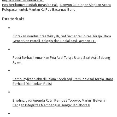
Pos berikutnya
Pindah Tugas ke Palu, Danyon C Pelopor Siapkan Acara
Pelepasan untuk Mantan Ka Pos Basarnas Bone
Pos terkait
Ciptakan Kondusifitas Wilayah, Sat Samapta Polres Toraja Utara
Gencarkan Patroli Dialogis dan Sosialisasi Layanan 110
Polisi Berhasil Amankan Pria Asal Toraja Utara Saat Asik Sabung
Ayam
Sembunyikan Sabu di Dalam Korek Api, Pemuda Asal Toraja Utara
Berhasil Diamankan Polisi
Briefing Jadi Agenda Rutin Pemdes Topoyo, Marlin : Bekerja
Dengan Integritas Membangun Dengan Kolaborasi