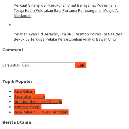
Perkuat Sinergi dan Kerukunan Umat Beragama, Polres Tana
Toraja Hadiri Peletakan Batu Pertama Pembangunan Mesjid Al-
Mustaidah
Pelarian Ayah Tiri Berakhir, Tim URC Resmob Polres Toraja Utara
Bekuk JS Terduga Pelaku Persetubuhan Anak di Bawah Umur
Comment
Cari untuk:
Topik Populer
Jasa Raharja
Jasa raharja sultra
Direktur Utama Jasa Raharja
Asmawa tosepu
Jasa Raharja Sulawesi Tenggara
Berita Utama