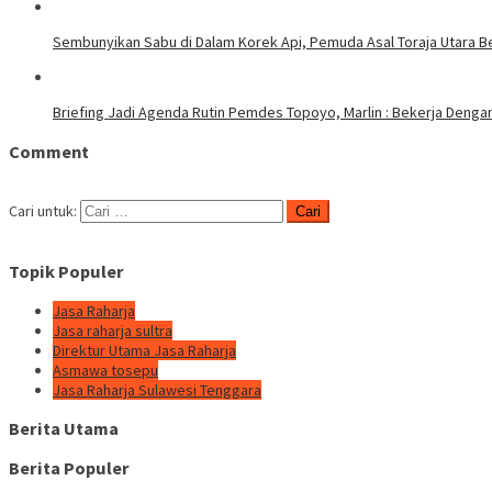
Sembunyikan Sabu di Dalam Korek Api, Pemuda Asal Toraja Utara Be
Briefing Jadi Agenda Rutin Pemdes Topoyo, Marlin : Bekerja Deng
Comment
Cari untuk:
Topik Populer
Jasa Raharja
Jasa raharja sultra
Direktur Utama Jasa Raharja
Asmawa tosepu
Jasa Raharja Sulawesi Tenggara
Berita Utama
Berita Populer