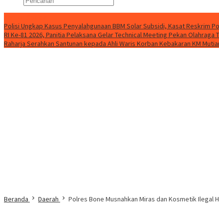
Konten Spesial
Polisi Ungkap Kasus Penyalahgunaan BBM Solar Subsidi, Kasat Reskrim Po
RI Ke-81 2026, Panitia Pelaksana Gelar Technical Meeting Pekan Olahrag
Raharja Serahkan Santunan kepada Ahli Waris Korban Kebakaran KM Mutiar
Beranda
Daerah
Polres Bone Musnahkan Miras dan Kosmetik Ilegal Ha