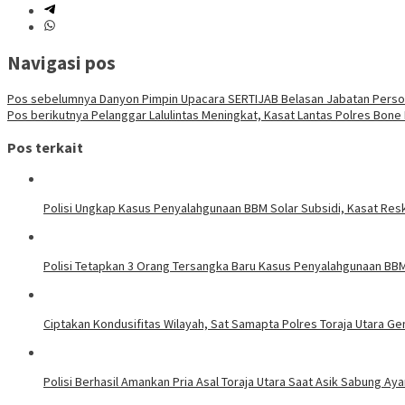
Navigasi pos
Pos sebelumnya
Danyon Pimpin Upacara SERTIJAB Belasan Jabatan Perso
Pos berikutnya
Pelanggar Lalulintas Meningkat, Kasat Lantas Polres Bone
Pos terkait
Polisi Ungkap Kasus Penyalahgunaan BBM Solar Subsidi, Kasat Resk
Polisi Tetapkan 3 Orang Tersangka Baru Kasus Penyalahgunaan BBM 
Ciptakan Kondusifitas Wilayah, Sat Samapta Polres Toraja Utara Gen
Polisi Berhasil Amankan Pria Asal Toraja Utara Saat Asik Sabung Ay