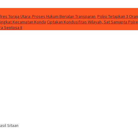
lres Toraja Utara: Proses Hukum Berjalan Transparan
Polisi Tetapkan 3 Ora
a Tingkat Kecamatan Konda
Ciptakan Kondusifitas Wilayah, Sat Samapta Polres
a Sentosa II
sil Sitaan