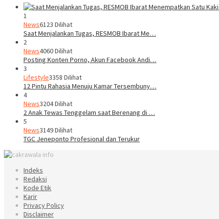
1
News
6123 Dilihat
Saat Menjalankan Tugas, RESMOB Ibarat Me…
2
News
4060 Dilihat
Posting Konten Porno, Akun Facebook Andi…
3
Lifestyle
3358 Dilihat
12 Pintu Rahasia Menuju Kamar Tersembuny…
4
News
3204 Dilihat
2 Anak Tewas Tenggelam saat Berenang di …
5
News
3149 Dilihat
TGC Jeneponto Profesional dan Terukur
Indeks
Redaksi
Kode Etik
Karir
Privacy Policy
Disclaimer