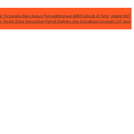
ng Tersangka Baru Kasus Penyalahgunaan BBM Subsidi di Tator
Jelang HUT
 Toraja Utara Gencarkan Patroli Dialogis dan Sosialisasi Layanan 110
Jasa