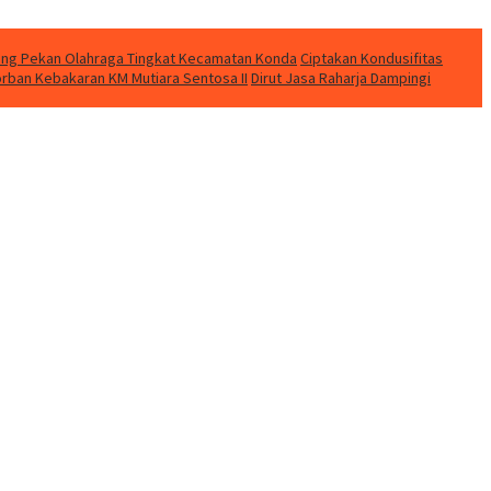
eting Pekan Olahraga Tingkat Kecamatan Konda
Ciptakan Kondusifitas
orban Kebakaran KM Mutiara Sentosa II
Dirut Jasa Raharja Dampingi