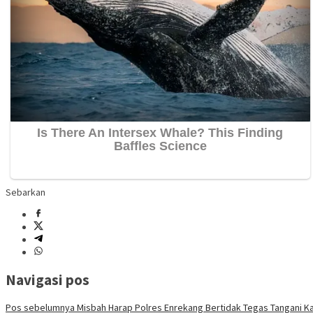
Sebarkan
Navigasi pos
Pos sebelumnya
Misbah Harap Polres Enrekang Bertidak Tegas Tangani K