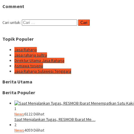
Comment
Cari untuk:
Topik Populer
Jasa Raharja
Jasa raharja sultra
Direktur Utama Jasa Raharja
Asmawa tosepu
Jasa Raharja Sulawesi Tenggara
Berita Utama
Berita Populer
1
News
6122 Dilihat
Saat Menjalankan Tugas, RESMOB Ibarat Me…
2
News
4059 Dilihat