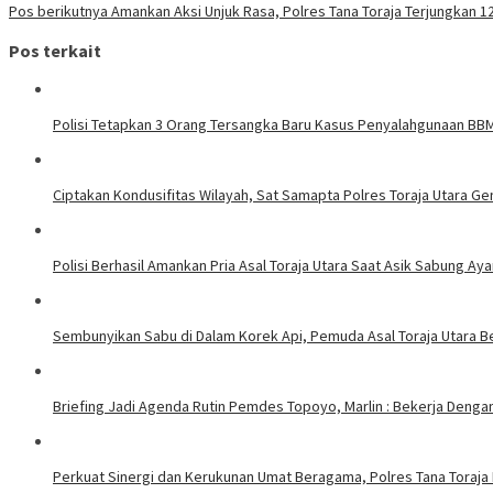
Pos berikutnya
Amankan Aksi Unjuk Rasa, Polres Tana Toraja Terjungkan 12
Pos terkait
Polisi Tetapkan 3 Orang Tersangka Baru Kasus Penyalahgunaan BBM 
Ciptakan Kondusifitas Wilayah, Sat Samapta Polres Toraja Utara Gen
Polisi Berhasil Amankan Pria Asal Toraja Utara Saat Asik Sabung Ay
Sembunyikan Sabu di Dalam Korek Api, Pemuda Asal Toraja Utara Be
Briefing Jadi Agenda Rutin Pemdes Topoyo, Marlin : Bekerja Deng
Perkuat Sinergi dan Kerukunan Umat Beragama, Polres Tana Toraja