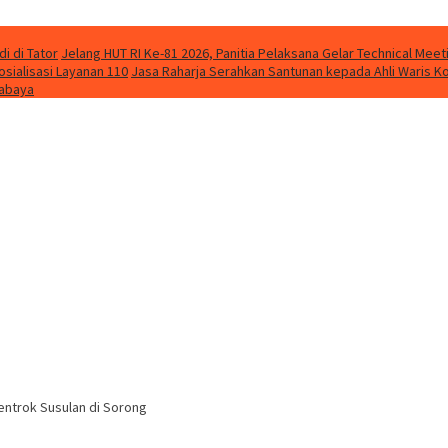
i di Tator
Jelang HUT RI Ke-81 2026, Panitia Pelaksana Gelar Technical Me
osialisasi Layanan 110
Jasa Raharja Serahkan Santunan kepada Ahli Waris K
rabaya
entrok Susulan di Sorong