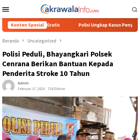
Loncat
Menu
ke
Mobile
konten
Polisi Ungkap Kasus Penyalahgunaan BBM Solar Subsidi, Kasat 
Konten Spesial
Beranda
Uncategorized
Polisi Peduli, Bhayangkari Polsek
Cenrana Berikan Bantuan Kepada
Penderita Stroke 10 Tahun
Admin
Februari 17, 2020
726 Dilihat