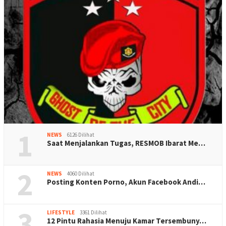
1
NEWS
6126 Dilihat
Saat Menjalankan Tugas, RESMOB Ibarat Me…
2
NEWS
4060 Dilihat
Posting Konten Porno, Akun Facebook Andi…
3
LIFESTYLE
3361 Dilihat
12 Pintu Rahasia Menuju Kamar Tersembuny…