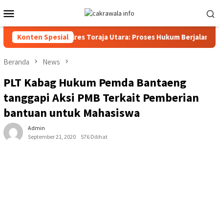
Loncat
Menu
ke
Mobile
konten
sat Reskrim Polres Toraja Utara: Proses Hukum Berjalan Transpa
Konten Spesial
Beranda
News
PLT Kabag Hukum Pemda Bantaeng
tanggapi Aksi PMB Terkait Pemberian
bantuan untuk Mahasiswa
Admin
September 21, 2020
576 Dilihat