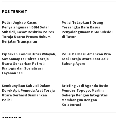
POS TERKAIT
Polisi Ungkap Kasus
Polisi Tetapkan 3 Orang
Penyalahgunaan BBM Solar
Tersangka Baru Kasus
Subsidi, Kasat Reskrim Polres
Penyalahgunaan BBM Subsidi
Toraja Utara: Proses Hukum
di Tator
Berjalan Transparan
Ciptakan Kondusifitas Wilayah,
Polisi Berhasil Amankan Pria
Sat Samapta Polres Toraja
Asal Toraja Utara Saat Asik
Utara Gencarkan Patroli
Sabung Ayam
Dialogis dan Sosialisasi
Layanan 110
Sembunyikan Sabu di Dalam
Briefing Jadi Agenda Rutin
Korek Api, Pemuda Asal Toraja
Pemdes Topoyo, Marlin :
Utara Berhasil Diamankan
Bekerja Dengan Integritas
Polisi
Membangun Dengan
Kolaborasi