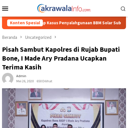
Loncat
Menu
ke
Mobile
konten
nyalahgunaan BBM Solar Subsidi, Kasat Reskrim Polres Toraja Uta
Konten Spesial
Beranda
Uncategorized
Pisah Sambut Kapolres di Rujab Bupati
Bone, I Made Ary Pradana Ucapkan
Terima Kasih
Admin
Mei 26, 2020
650 Dilihat