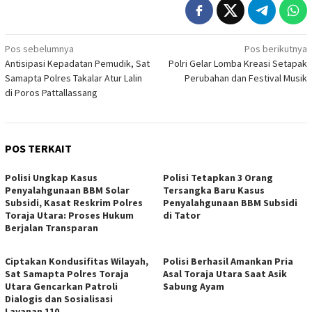
Navigasi
Pos sebelumnya
Pos berikutnya
Antisipasi Kepadatan Pemudik, Sat
Polri Gelar Lomba Kreasi Setapak
pos
Samapta Polres Takalar Atur Lalin
Perubahan dan Festival Musik
di Poros Pattallassang
POS TERKAIT
Polisi Ungkap Kasus
Polisi Tetapkan 3 Orang
Penyalahgunaan BBM Solar
Tersangka Baru Kasus
Subsidi, Kasat Reskrim Polres
Penyalahgunaan BBM Subsidi
Toraja Utara: Proses Hukum
di Tator
Berjalan Transparan
Ciptakan Kondusifitas Wilayah,
Polisi Berhasil Amankan Pria
Sat Samapta Polres Toraja
Asal Toraja Utara Saat Asik
Utara Gencarkan Patroli
Sabung Ayam
Dialogis dan Sosialisasi
Layanan 110