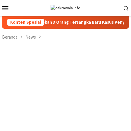
Loncat
Menu
ke
Mobile
konten
Polisi Tetapkan 3 Orang Tersangka Baru Kasus Penyalahgunaan
Konten Spesial
Beranda
News