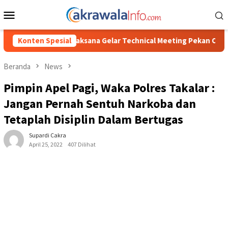
Loncat
Menu
ke
Mobile
konten
 Gelar Technical Meeting Pekan Olahraga Tingkat Kecamatan Kond
Konten Spesial
Beranda
News
Pimpin Apel Pagi, Waka Polres Takalar :
Jangan Pernah Sentuh Narkoba dan
Tetaplah Disiplin Dalam Bertugas
Supardi Cakra
April 25, 2022
407 Dilihat