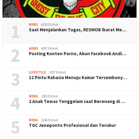
1
NEWS
6120 Dilihat
Saat Menjalankan Tugas, RESMOB Ibarat Me…
2
NEWS
4057 Dilihat
Posting Konten Porno, Akun Facebook Andi…
3
LIFESTYLE
3357 Dilihat
12 Pintu Rahasia Menuju Kamar Tersembuny…
4
NEWS
3202 Dilihat
2 Anak Tewas Tenggelam saat Berenang di …
5
NEWS
3146 Dilihat
TGC Jeneponto Profesional dan Terukur