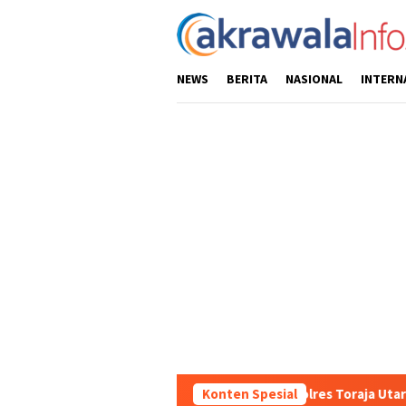
Loncat
ke
konten
NEWS
BERITA
NASIONAL
INTERN
s Wilayah, Sat Samapta Polres Toraja Utara Gencarkan Patroli Dia
Konten Spesial