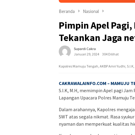
Beranda
Nasional
Pimpin Apel Pagi
Tekankan Jaga net
Supardi Cakra
Januari 29, 2024
304 Dilihat
Kapolres Mamuju Tengah, AKBP Amri Yudhi, S.I.K,
CAKRAWALAINFO.COM – MAMUJU T
S.I.K, M.H, memimpin Apel pagi Jam 
Lapangan Upacara Polres Mamuju Te
Dalam arahannya, Kapolres mengajak 
SWT atas segala nikmat. Rasa syuku
nyaman dan memperkuat kualitas hi