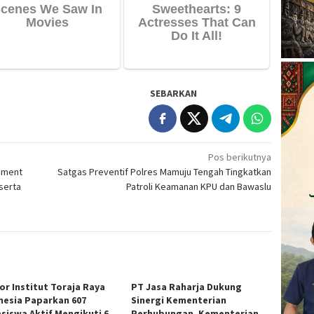
SEBARKAN
Pos berikutnya
ament
Satgas Preventif Polres Mamuju Tengah Tingkatkan
serta
Patroli Keamanan KPU dan Bawaslu
or Institut Toraja Raya
PT Jasa Raharja Dukung
nesia Paparkan 607
Sinergi Kementerian
siswa Aktif Mengikuti 6
Perhubungan, Kementerian