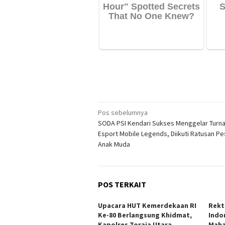
Navigasi
Pos sebelumnya
SODA PSI Kendari Sukses Menggelar Turn
pos
Esport Mobile Legends, Diikuti Ratusan Pe
Anak Muda
POS TERKAIT
Upacara HUT Kemerdekaan RI
Rekt
Ke-80 Berlangsung Khidmat,
Indo
Kapolres Toraja Utara
Maha