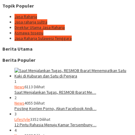
Topik Populer
Jasa Raharja
Jasa raharja sultra
Direktur Utama Jasa Raharja
Asmawa tosepu
Jasa Raharja Sulawesi Tenggara
Berita Utama
Berita Populer
1
News
6113 Dilihat
Saat Menjalankan Tugas, RESMOB Ibarat Me…
2
News
4055 Dilihat
Posting Konten Porno, Akun Facebook Andi…
3
Lifestyle
3352 Dilihat
12 Pintu Rahasia Menuju Kamar Tersembuny…
4