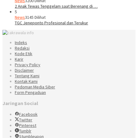
News
3200 Dilihat
2 Anak Tewas Tenggelam saat Berenang di …
5
News
3145 Dilihat
TGC Jeneponto Profesional dan Terukur
Indeks
Redaksi
Kode Etik
Karir
Privacy Policy
Disclaimer
Tentang Kami
Kontak Kami
Pedoman Media Siber
Form Pengaduan
Jaringan Social
Facebook
Twitter
Pinterest
Tumblr
Stumbleupon