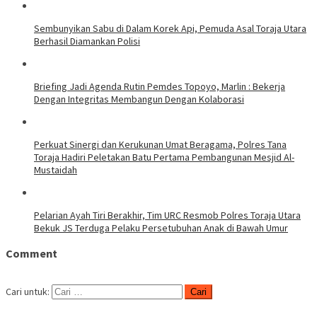
Sembunyikan Sabu di Dalam Korek Api, Pemuda Asal Toraja Utara
Berhasil Diamankan Polisi
Briefing Jadi Agenda Rutin Pemdes Topoyo, Marlin : Bekerja
Dengan Integritas Membangun Dengan Kolaborasi
Perkuat Sinergi dan Kerukunan Umat Beragama, Polres Tana
Toraja Hadiri Peletakan Batu Pertama Pembangunan Mesjid Al-
Mustaidah
Pelarian Ayah Tiri Berakhir, Tim URC Resmob Polres Toraja Utara
Bekuk JS Terduga Pelaku Persetubuhan Anak di Bawah Umur
Comment
Cari untuk: