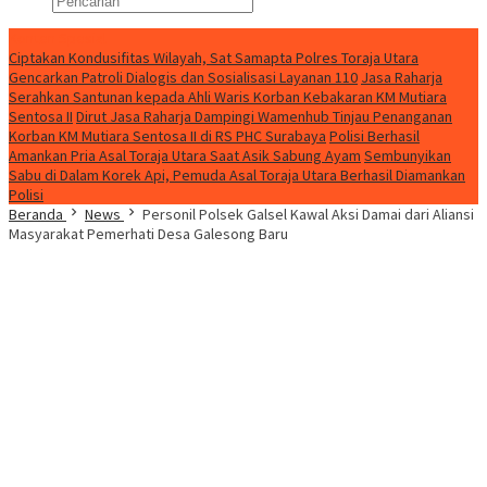
Konten Spesial
Ciptakan Kondusifitas Wilayah, Sat Samapta Polres Toraja Utara
Gencarkan Patroli Dialogis dan Sosialisasi Layanan 110
Jasa Raharja
Serahkan Santunan kepada Ahli Waris Korban Kebakaran KM Mutiara
Sentosa II
Dirut Jasa Raharja Dampingi Wamenhub Tinjau Penanganan
Korban KM Mutiara Sentosa II di RS PHC Surabaya
Polisi Berhasil
Amankan Pria Asal Toraja Utara Saat Asik Sabung Ayam
Sembunyikan
Sabu di Dalam Korek Api, Pemuda Asal Toraja Utara Berhasil Diamankan
Polisi
Beranda
News
Personil Polsek Galsel Kawal Aksi Damai dari Aliansi
Masyarakat Pemerhati Desa Galesong Baru