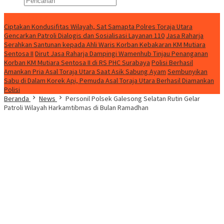
Konten Spesial
Ciptakan Kondusifitas Wilayah, Sat Samapta Polres Toraja Utara
Gencarkan Patroli Dialogis dan Sosialisasi Layanan 110
Jasa Raharja
Serahkan Santunan kepada Ahli Waris Korban Kebakaran KM Mutiara
Sentosa II
Dirut Jasa Raharja Dampingi Wamenhub Tinjau Penanganan
Korban KM Mutiara Sentosa II di RS PHC Surabaya
Polisi Berhasil
Amankan Pria Asal Toraja Utara Saat Asik Sabung Ayam
Sembunyikan
Sabu di Dalam Korek Api, Pemuda Asal Toraja Utara Berhasil Diamankan
Polisi
Beranda
News
Personil Polsek Galesong Selatan Rutin Gelar
Patroli Wilayah Harkamtibmas di Bulan Ramadhan