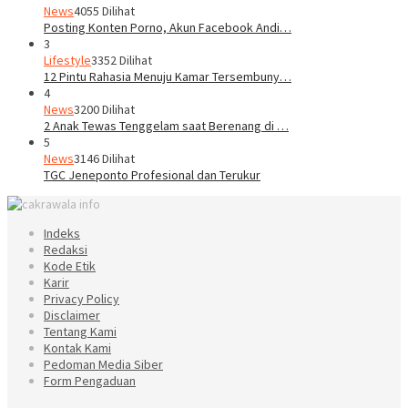
News
4055 Dilihat
Posting Konten Porno, Akun Facebook Andi…
3
Lifestyle
3352 Dilihat
12 Pintu Rahasia Menuju Kamar Tersembuny…
4
News
3200 Dilihat
2 Anak Tewas Tenggelam saat Berenang di …
5
News
3146 Dilihat
TGC Jeneponto Profesional dan Terukur
Indeks
Redaksi
Kode Etik
Karir
Privacy Policy
Disclaimer
Tentang Kami
Kontak Kami
Pedoman Media Siber
Form Pengaduan