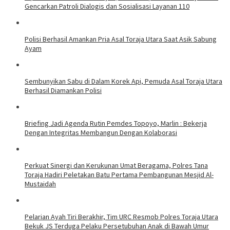
Gencarkan Patroli Dialogis dan Sosialisasi Layanan 110
Polisi Berhasil Amankan Pria Asal Toraja Utara Saat Asik Sabung
Ayam
Sembunyikan Sabu di Dalam Korek Api, Pemuda Asal Toraja Utara
Berhasil Diamankan Polisi
Briefing Jadi Agenda Rutin Pemdes Topoyo, Marlin : Bekerja
Dengan Integritas Membangun Dengan Kolaborasi
Perkuat Sinergi dan Kerukunan Umat Beragama, Polres Tana
Toraja Hadiri Peletakan Batu Pertama Pembangunan Mesjid Al-
Mustaidah
Pelarian Ayah Tiri Berakhir, Tim URC Resmob Polres Toraja Utara
Bekuk JS Terduga Pelaku Persetubuhan Anak di Bawah Umur