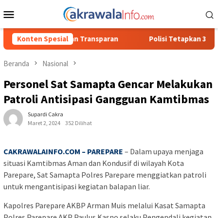
Loncat
Menu
ke
Mobile
konten
ransparan
Konten Spesial
Polisi Tetapkan 3 Orang Tersangka Baru Kasus 
Beranda
Nasional
Personel Sat Samapta Gencar Melakukan
Patroli Antisipasi Gangguan Kamtibmas
Supardi Cakra
Maret 2, 2024
352 Dilihat
CAKRAWALAINFO.COM – PAREPARE
– Dalam upaya menjaga
situasi Kamtibmas Aman dan Kondusif di wilayah Kota
Parepare, Sat Samapta Polres Parepare menggiatkan patroli
untuk mengantisipasi kegiatan balapan liar.
Kapolres Parepare AKBP Arman Muis melalui Kasat Samapta
Polres Parepare AKP Paulus Kasno selaku Pengendali kegiatan