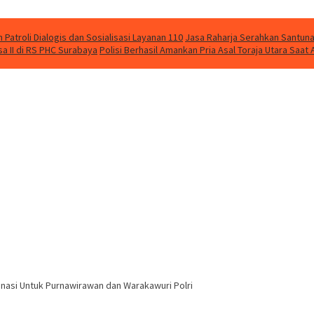
Patroli Dialogis dan Sosialisasi Layanan 110
Jasa Raharja Serahkan Santuna
 II di RS PHC Surabaya
Polisi Berhasil Amankan Pria Asal Toraja Utara Saa
inasi Untuk Purnawirawan dan Warakawuri Polri