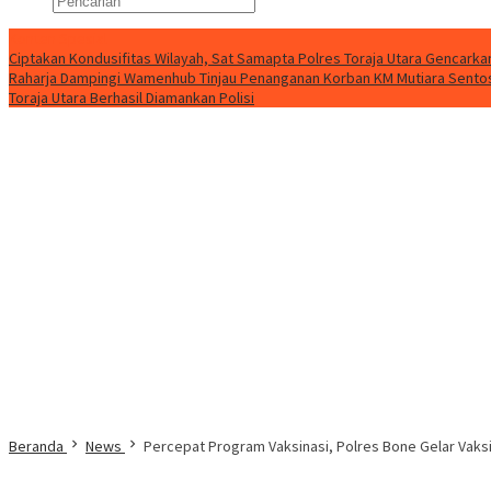
Konten Spesial
Ciptakan Kondusifitas Wilayah, Sat Samapta Polres Toraja Utara Gencarkan 
Raharja Dampingi Wamenhub Tinjau Penanganan Korban KM Mutiara Sentosa
Toraja Utara Berhasil Diamankan Polisi
Beranda
News
Percepat Program Vaksinasi, Polres Bone Gelar Vaks