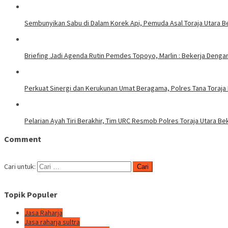
Sembunyikan Sabu di Dalam Korek Api, Pemuda Asal Toraja Utara Be
Briefing Jadi Agenda Rutin Pemdes Topoyo, Marlin : Bekerja Deng
Perkuat Sinergi dan Kerukunan Umat Beragama, Polres Tana Toraja
Pelarian Ayah Tiri Berakhir, Tim URC Resmob Polres Toraja Utara 
Comment
Cari untuk:
Topik Populer
Jasa Raharja
Jasa raharja sultra