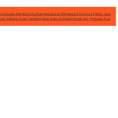
n kepada Ahli Waris Korban Kebakaran KM Mutiara Sentosa II
Dirut Jasa
t Asik Sabung Ayam
Sembunyikan Sabu di Dalam Korek Api, Pemuda Asal