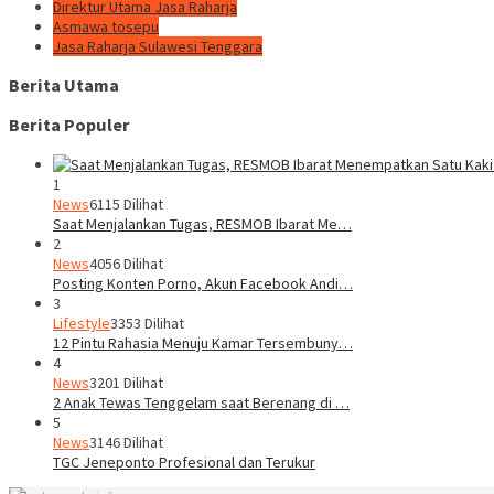
Direktur Utama Jasa Raharja
Asmawa tosepu
Jasa Raharja Sulawesi Tenggara
Berita Utama
Berita Populer
1
News
6115 Dilihat
Saat Menjalankan Tugas, RESMOB Ibarat Me…
2
News
4056 Dilihat
Posting Konten Porno, Akun Facebook Andi…
3
Lifestyle
3353 Dilihat
12 Pintu Rahasia Menuju Kamar Tersembuny…
4
News
3201 Dilihat
2 Anak Tewas Tenggelam saat Berenang di …
5
News
3146 Dilihat
TGC Jeneponto Profesional dan Terukur