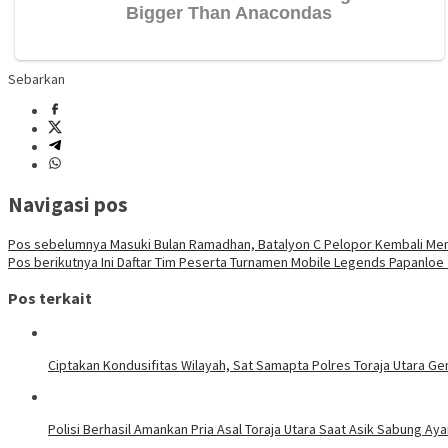
Sebarkan
Navigasi pos
Pos sebelumnya
Masuki Bulan Ramadhan, Batalyon C Pelopor Kembali Mem
Pos berikutnya
Ini Daftar Tim Peserta Turnamen Mobile Legends Papanloe
Pos terkait
Ciptakan Kondusifitas Wilayah, Sat Samapta Polres Toraja Utara Gen
Polisi Berhasil Amankan Pria Asal Toraja Utara Saat Asik Sabung Ay