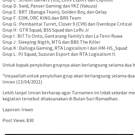
Grup D : Swid, Panser Gaming dan YKZ (Yakuza)
Grup E : BRT (Baruga Team), Golden Boy, dan Gelay
Grup F : EDM, ORC KING dan BRX Team
Grup G : Pembantai Turret, Clover 9 (CV9) dan Overdope Critical
Grup H : GTR Squad, BSS Squad dan LoRv Jr
Grup I : BI7 To Onto, Gantarang Family’s dan La Tenri Ruwa
Grup J : Sleeping Nigth, MTG dan BBS The Killer
Grup K : Dalloga Gaming, RTA Logicalism I dan HM-HS_Squad
Grup L : PJ Squad, Suzuran Esport dan RTA Logicalism II.
Untuk bapak penyisihan grupnya akan berlangsung selama dua hari
“Insyaallah untuk penyisihan grup akan berlangsung selama dua
Imran (13/04/2021)
Lebih lanjut Imran berharap agar Turnamen ini tidak sekedar m
kegiatan tersebut dilaksanakan di Bulan Suci Ramadhan.
Laporan: Irwan
Post Views:
830