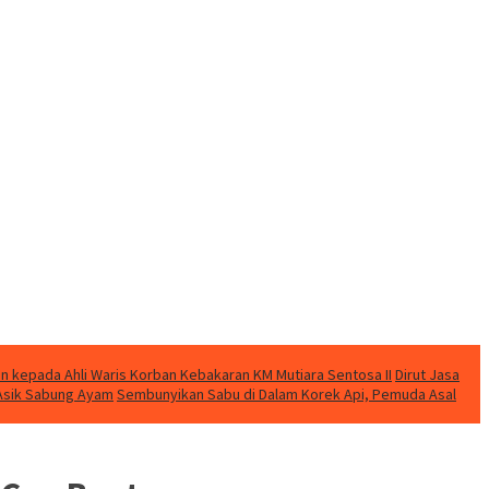
n kepada Ahli Waris Korban Kebakaran KM Mutiara Sentosa II
Dirut Jasa
t Asik Sabung Ayam
Sembunyikan Sabu di Dalam Korek Api, Pemuda Asal