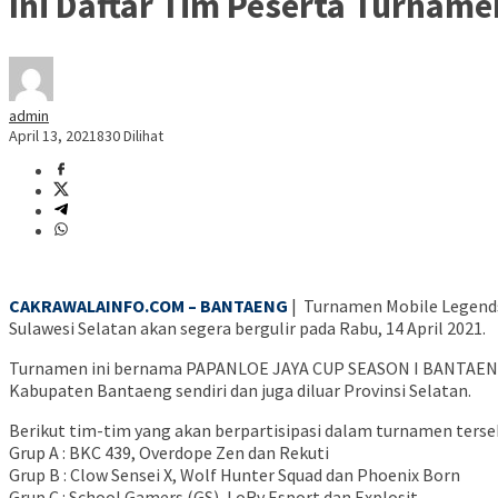
Ini Daftar Tim Peserta Turnam
admin
April 13, 2021
830 Dilihat
CAKRAWALAINFO.COM – BANTAENG
| Turnamen Mobile Legends
Sulawesi Selatan akan segera bergulir pada Rabu, 14 April 2021.
Turnamen ini bernama PAPANLOE JAYA CUP SEASON I BANTAENG 20
Kabupaten Bantaeng sendiri dan juga diluar Provinsi Selatan.
Berikut tim-tim yang akan berpartisipasi dalam turnamen ters
Grup A : BKC 439, Overdope Zen dan Rekuti
Grup B : Clow Sensei X, Wolf Hunter Squad dan Phoenix Born
Grup C : School Gamers (GS), LoRv Esport dan Explosit