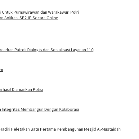
i Untuk Purnawirawan dan Warakawuri Polri
an Aplikasi SP2HP Secara Online
carkan Patroli Dialogis dan Sosialisasi Layanan 110
am
rhasil Diamankan Polisi
an Integritas Membangun Dengan Kolaborasi
 Hadiri Peletakan Batu Pertama Pembangunan Mesjid Al-Mustaidah