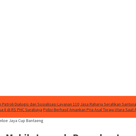
Patroli Dialogis dan Sosialisasi Layanan 110
Jasa Raharja Serahkan Santuna
 II di RS PHC Surabaya
Polisi Berhasil Amankan Pria Asal Toraja Utara Saa
anloe Jaya Cup Bantaeng