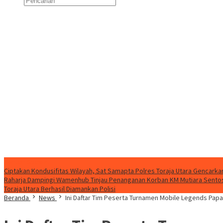
Konten Spesial
Ciptakan Kondusifitas Wilayah, Sat Samapta Polres Toraja Utara Gencarkan 
Raharja Dampingi Wamenhub Tinjau Penanganan Korban KM Mutiara Sentosa
Toraja Utara Berhasil Diamankan Polisi
Beranda
News
Ini Daftar Tim Peserta Turnamen Mobile Legends Pap