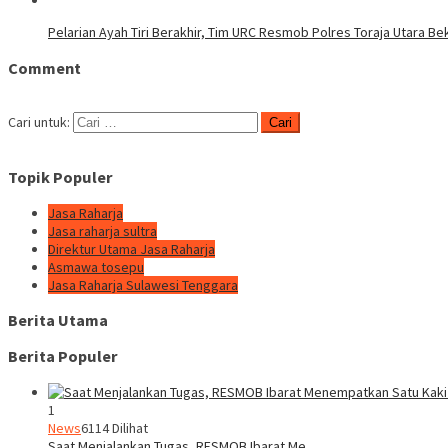
Pelarian Ayah Tiri Berakhir, Tim URC Resmob Polres Toraja Utara 
Comment
Cari untuk:
Topik Populer
Jasa Raharja
Jasa raharja sultra
Direktur Utama Jasa Raharja
Asmawa tosepu
Jasa Raharja Sulawesi Tenggara
Berita Utama
Berita Populer
1
News
6114 Dilihat
Saat Menjalankan Tugas, RESMOB Ibarat Me…