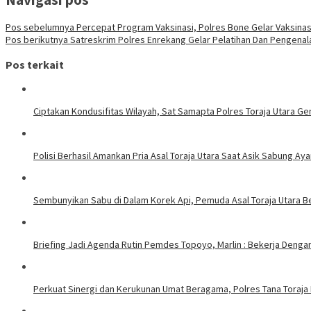
Pos sebelumnya
Percepat Program Vaksinasi, Polres Bone Gelar Vaksinas
Pos berikutnya
Satreskrim Polres Enrekang Gelar Pelatihan Dan Pengenal
Pos terkait
Ciptakan Kondusifitas Wilayah, Sat Samapta Polres Toraja Utara Gen
Polisi Berhasil Amankan Pria Asal Toraja Utara Saat Asik Sabung Ay
Sembunyikan Sabu di Dalam Korek Api, Pemuda Asal Toraja Utara Be
Briefing Jadi Agenda Rutin Pemdes Topoyo, Marlin : Bekerja Deng
Perkuat Sinergi dan Kerukunan Umat Beragama, Polres Tana Toraja