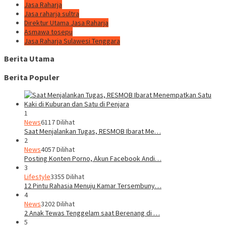
Jasa Raharja
Jasa raharja sultra
Direktur Utama Jasa Raharja
Asmawa tosepu
Jasa Raharja Sulawesi Tenggara
Berita Utama
Berita Populer
1
News
6117 Dilihat
Saat Menjalankan Tugas, RESMOB Ibarat Me…
2
News
4057 Dilihat
Posting Konten Porno, Akun Facebook Andi…
3
Lifestyle
3355 Dilihat
12 Pintu Rahasia Menuju Kamar Tersembuny…
4
News
3202 Dilihat
2 Anak Tewas Tenggelam saat Berenang di …
5