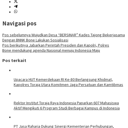
Navigasi pos
Pos sebelumnya
Wujudkan Desa “BERSINAR” Kades Tajong Bekerjasama
Dengan BNNK Bone Lakukan Sosialisasi
Pos berikutnya
Jabarkan Perintah Presiden dan Kapolri, Polres
Bone mendukung agenda Nasional menuju Indonesia Maju
Pos terkait
Upacara HUT Kemerdekaan RI Ke-80 Berlangsung Khidmat,
Kapolres Toraja Utara Komitmen Jaga Persatuan dan Kamtibmas
Rektor Institut Toraja Raya Indonesia Paparkan 607 Mahasiswa
Aktif Mengikuti 6 Program Studi Berbagai Kampus di Indonesia
PT Jasa Raharja Dukung Sinergi Kementerian Perhubungan,