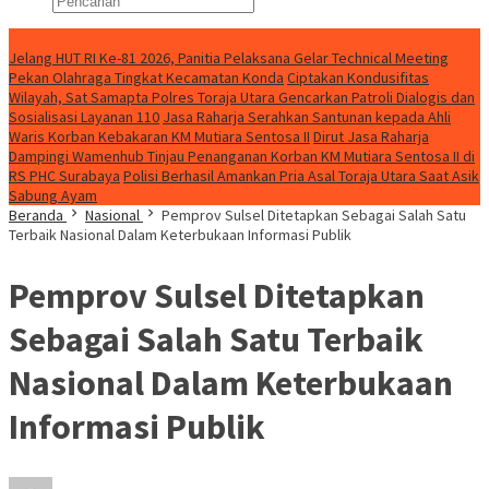
Konten Spesial
Jelang HUT RI Ke-81 2026, Panitia Pelaksana Gelar Technical Meeting
Pekan Olahraga Tingkat Kecamatan Konda
Ciptakan Kondusifitas
Wilayah, Sat Samapta Polres Toraja Utara Gencarkan Patroli Dialogis dan
Sosialisasi Layanan 110
Jasa Raharja Serahkan Santunan kepada Ahli
Waris Korban Kebakaran KM Mutiara Sentosa II
Dirut Jasa Raharja
Dampingi Wamenhub Tinjau Penanganan Korban KM Mutiara Sentosa II di
RS PHC Surabaya
Polisi Berhasil Amankan Pria Asal Toraja Utara Saat Asik
Sabung Ayam
Beranda
Nasional
Pemprov Sulsel Ditetapkan Sebagai Salah Satu
Terbaik Nasional Dalam Keterbukaan Informasi Publik
Pemprov Sulsel Ditetapkan
Sebagai Salah Satu Terbaik
Nasional Dalam Keterbukaan
Informasi Publik