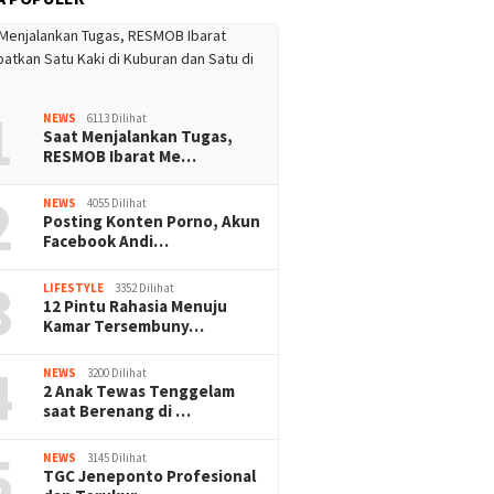
1
NEWS
6113 Dilihat
Saat Menjalankan Tugas,
RESMOB Ibarat Me…
2
NEWS
4055 Dilihat
Posting Konten Porno, Akun
Facebook Andi…
3
LIFESTYLE
3352 Dilihat
12 Pintu Rahasia Menuju
Kamar Tersembuny…
4
NEWS
3200 Dilihat
2 Anak Tewas Tenggelam
saat Berenang di …
5
NEWS
3145 Dilihat
TGC Jeneponto Profesional