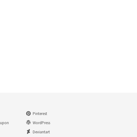
Pinterest
eupon
WordPress
n
Deviantart