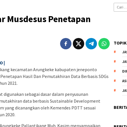
Cari
untuk:
ar Musdesus Penetapan
TOPIK
JA
JA
 |
ikang kecamatan Arungkeke kabupaten jeneponto
DI
Penetapan Hasil Dan Pemutakhiran Data Berbasis SDGs
AS
hun 2021.
JA
at digunakan sebagai dasar dalam penyusunan
utakhiran data berbasis Sustainable Development
BERIT
am yang dicanangkan oleh Kemendes PDTT sesuai
n 2020.
 Arungkeke Pallantikang Muh. Kasim menyampaikan
BERIT