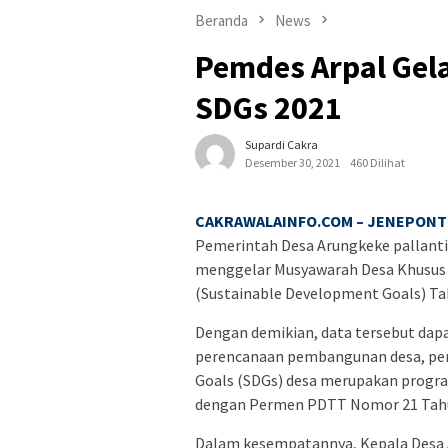
Beranda
News
Pemdes Arpal Gel
SDGs 2021
Supardi Cakra
Desember 30, 2021
460 Dilihat
CAKRAWALAINFO.COM – JENEPONTO
Pemerintah Desa Arungkeke pallant
menggelar Musyawarah Desa Khusus 
(Sustainable Development Goals) Ta
Dengan demikian, data tersebut dap
perencanaan pembangunan desa, pem
Goals (SDGs) desa merupakan progr
dengan Permen PDTT Nomor 21 Tahu
Dalam kesempatannya, Kepala Desa