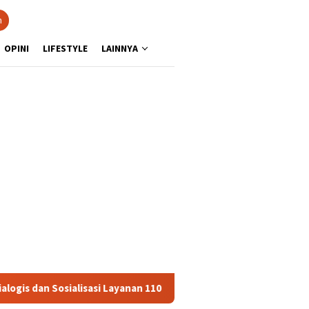
n
OPINI
LIFESTYLE
LAINNYA
osialisasi Layanan 110
Jasa Raharja Serahkan Santunan k