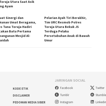
 Toraja Utara Saat Asik
ng Ayam
uat Sinergi dan
Pelarian Ayah Tiri Berakhir,
kunan Umat Beragama,
Tim URC Resmob Polres
es Tana Toraja Hadiri
Toraja Utara Bekuk JS
takan Batu Pertama
Terduga Pelaku
angunan Mesjid Al-
Persetubuhan Anak di Bawah
aidah
Umur
JARINGAN SOCIAL
Facebook
Twitter
KODE ETIK
Tumblr
Stumbl
DISCLAIMER
Instagram
Linkedi
PEDOMAN MEDIA SIBER