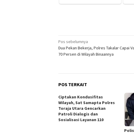
Navigasi
Pos sebelumnya
Dua Pekan Bekerja, Polres Takalar Capai V
pos
70 Persen di Wilayah Binaannya
POS TERKAIT
Ciptakan Kondusifitas
Wilayah, Sat Samapta Polres
Toraja Utara Gencarkan
Patroli Dialogis dan
Sosialisasi Layanan 110
Poli