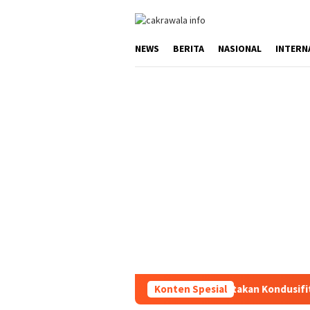
Loncat
ke
konten
NEWS
BERITA
NASIONAL
INTERN
Konten Spesial
Ciptakan Kondusifitas Wilayah, 