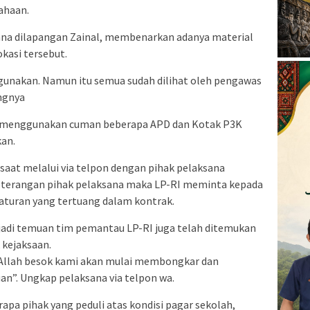
ahaan.
ana dilapangan Zainal, membenarkan adanya material
okasi tersebut.
digunakan. Namun itu semua sudah dilihat oleh pengawas
ngnya
h menggunakan cuman beberapa APD dan Kotak P3K
kan.
 saat melalui via telpon dengan pihak pelaksana
terangan pihak pelaksana maka LP-RI meminta kepada
aturan yang tertuang dalam kontrak.
adi temuan tim pemantau LP-RI juga telah ditemukan
 kejaksaan.
 Allah besok kami akan mulai membongkar dan
n”. Ungkap pelaksana via telpon wa.
pa pihak yang peduli atas kondisi pagar sekolah,