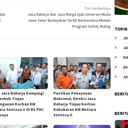
Pos berikutnya
 dan
Jasa Raharja dan Jasa Marga Ajak Generasi Muda
r
Jawa Timur Budayakan Tertib Berkendara Melalui
Program Safety Riding
TOPIK
JA
JA
DI
AS
JA
t Jasa Raharja Dampingi
Pastikan Pekayanan
BERIT
nhub Tinjau
Maksimal, Direksi Jasa
nganan Korban KM
Raharja Tinjau Korban
ara Sentosa II di RS PHC
Kebakaran KM Mutiara
BERIT
baya
Sentosa II