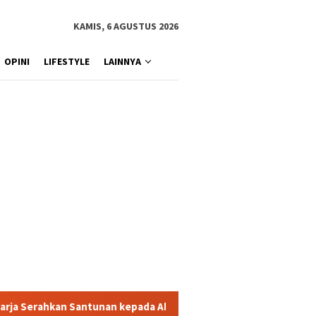
KAMIS, 6 AGUSTUS 2026
OPINI
LIFESTYLE
LAINNYA
pada Ahli Waris Korban Kebakaran KM Mutiara Sentosa II