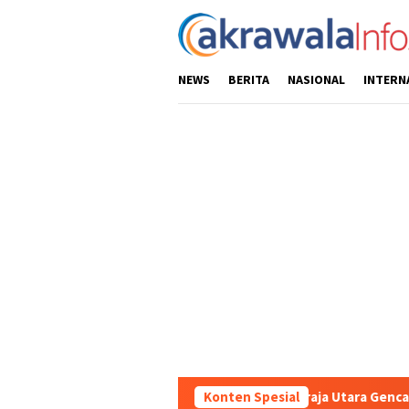
Loncat
ke
konten
NEWS
BERITA
NASIONAL
INTERN
Sat Samapta Polres Toraja Utara Gencarkan Patroli Dialogis dan S
Konten Spesial