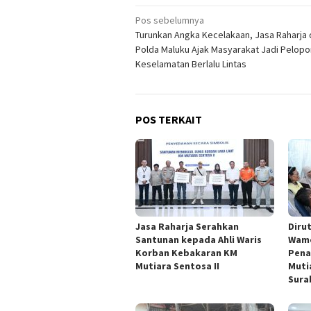
Navigasi
Pos sebelumnya
Turunkan Angka Kecelakaan, Jasa Raharja
pos
Polda Maluku Ajak Masyarakat Jadi Pelopo
Keselamatan Berlalu Lintas
POS TERKAIT
Jasa Raharja Serahkan
Diru
Santunan kepada Ahli Waris
Wame
Korban Kebakaran KM
Pena
Mutiara Sentosa II
Muti
Sura