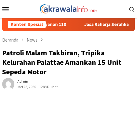
Loncat
Menu
ke
Mobile
konten
0
Konten Spesial
Jasa Raharja Serahkan Santunan kepada Ahli Waris Kor
Beranda
News
Patroli Malam Takbiran, Tripika
Kelurahan Palattae Amankan 15 Unit
Sepeda Motor
Admin
Mei 25, 2020
1288 Dilihat