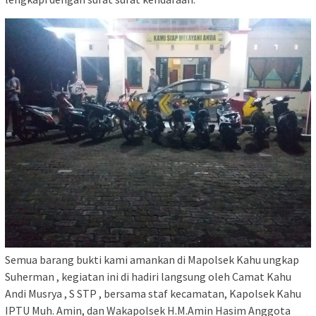
Semua barang bukti kami amankan di Mapolsek Kahu ungkap
Suherman , kegiatan ini di hadiri langsung oleh Camat Kahu
Andi Musrya , S STP , bersama staf kecamatan, Kapolsek Kahu
IPTU Muh. Amin, dan Wakapolsek H.M.Amin Hasim Anggota