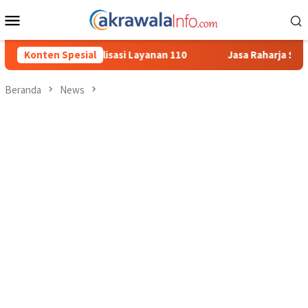
Loncat
Menu
ke
Mobile
konten
i Layanan 110
Konten Spesial
Jasa Raharja Serahkan Santunan kepada Ahl
Beranda
News