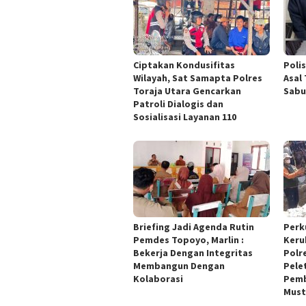
Ciptakan Kondusifitas
Poli
Wilayah, Sat Samapta Polres
Asal
Toraja Utara Gencarkan
Sabu
Patroli Dialogis dan
Sosialisasi Layanan 110
Briefing Jadi Agenda Rutin
Perk
Pemdes Topoyo, Marlin :
Keru
Bekerja Dengan Integritas
Polr
Membangun Dengan
Pele
Kolaborasi
Pemb
Must