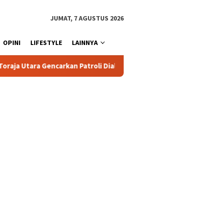
JUMAT, 7 AGUSTUS 2026
OPINI
LIFESTYLE
LAINNYA
roli Dialogis dan Sosialisasi Layanan 110
Jasa Raharja S