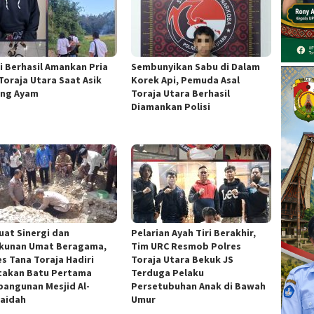
si Berhasil Amankan Pria
Sembunyikan Sabu di Dalam
 Toraja Utara Saat Asik
Korek Api, Pemuda Asal
ng Ayam
Toraja Utara Berhasil
Diamankan Polisi
uat Sinergi dan
Pelarian Ayah Tiri Berakhir,
kunan Umat Beragama,
Tim URC Resmob Polres
es Tana Toraja Hadiri
Toraja Utara Bekuk JS
takan Batu Pertama
Terduga Pelaku
angunan Mesjid Al-
Persetubuhan Anak di Bawah
aidah
Umur