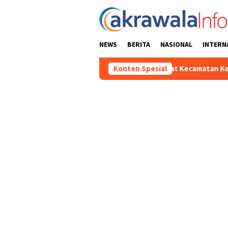
Loncat
ke
konten
NEWS
BERITA
NASIONAL
INTERN
ing Pekan Olahraga Tingkat Kecamatan Konda
Konten Spesial
Ciptakan Kon