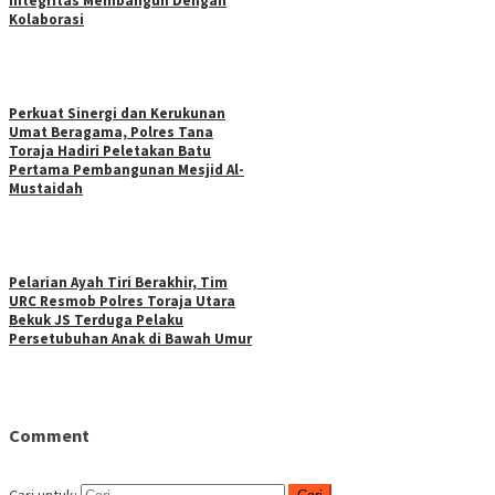
Integritas Membangun Dengan
Kolaborasi
Perkuat Sinergi dan Kerukunan
Umat Beragama, Polres Tana
Toraja Hadiri Peletakan Batu
Pertama Pembangunan Mesjid Al-
Mustaidah
Pelarian Ayah Tiri Berakhir, Tim
URC Resmob Polres Toraja Utara
Bekuk JS Terduga Pelaku
Persetubuhan Anak di Bawah Umur
Comment