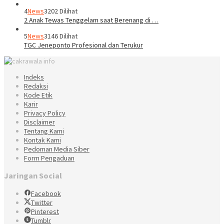
4
News
3202 Dilihat
2 Anak Tewas Tenggelam saat Berenang di …
5
News
3146 Dilihat
TGC Jeneponto Profesional dan Terukur
Indeks
Redaksi
Kode Etik
Karir
Privacy Policy
Disclaimer
Tentang Kami
Kontak Kami
Pedoman Media Siber
Form Pengaduan
Jaringan Social
Facebook
Twitter
Pinterest
Tumblr