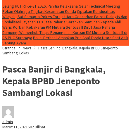
Konten Spesial
Jelang HUT RI Ke-81 2026, Panitia Pelaksana Gelar Technical Meeting
Pekan Olahraga Tingkat Kecamatan Konda
Ciptakan Kondusifitas
Wilayah, Sat Samapta Polres Toraja Utara Gencarkan Patroli Dialogis dan
Sosialisasi Layanan 110
Jasa Raharja Serahkan Santunan kepada Ahli
Waris Korban Kebakaran KM Mutiara Sentosa II
Dirut Jasa Raharja
Dampingi Wamenhub Tinjau Penanganan Korban KM Mutiara Sentosa II di
RS PHC Surabaya
Polisi Berhasil Amankan Pria Asal Toraja Utara Saat Asik
Sabung Ayam
Beranda
News
Pasca Banjir di Bangkala, Kepala BPBD Jeneponto
Sambangi Lokasi
Pasca Banjir di Bangkala,
Kepala BPBD Jeneponto
Sambangi Lokasi
admin
Maret 11, 2021
502 Dilihat