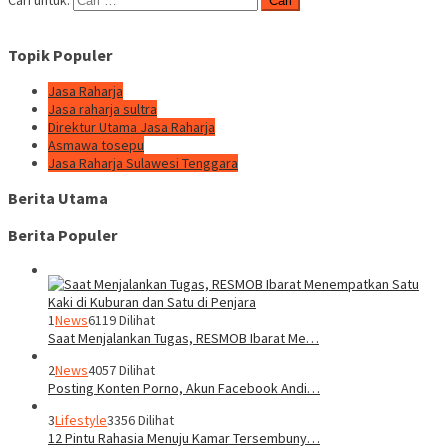
Cari untuk:
Topik Populer
Jasa Raharja
Jasa raharja sultra
Direktur Utama Jasa Raharja
Asmawa tosepu
Jasa Raharja Sulawesi Tenggara
Berita Utama
Berita Populer
1
News
6119 Dilihat
Saat Menjalankan Tugas, RESMOB Ibarat Me…
2
News
4057 Dilihat
Posting Konten Porno, Akun Facebook Andi…
3
Lifestyle
3356 Dilihat
12 Pintu Rahasia Menuju Kamar Tersembuny…