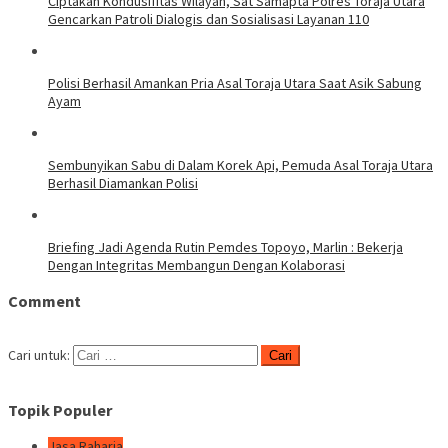
Ciptakan Kondusifitas Wilayah, Sat Samapta Polres Toraja Utara
Gencarkan Patroli Dialogis dan Sosialisasi Layanan 110
Polisi Berhasil Amankan Pria Asal Toraja Utara Saat Asik Sabung
Ayam
Sembunyikan Sabu di Dalam Korek Api, Pemuda Asal Toraja Utara
Berhasil Diamankan Polisi
Briefing Jadi Agenda Rutin Pemdes Topoyo, Marlin : Bekerja
Dengan Integritas Membangun Dengan Kolaborasi
Comment
Cari untuk:
Topik Populer
Jasa Raharja