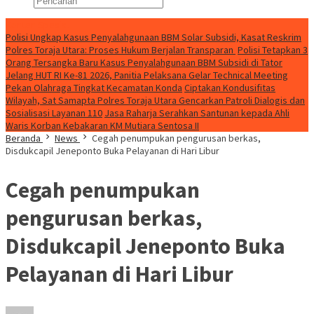
Konten Spesial
Polisi Ungkap Kasus Penyalahgunaan BBM Solar Subsidi, Kasat Reskrim
Polres Toraja Utara: Proses Hukum Berjalan Transparan
Polisi Tetapkan 3
Orang Tersangka Baru Kasus Penyalahgunaan BBM Subsidi di Tator
Jelang HUT RI Ke-81 2026, Panitia Pelaksana Gelar Technical Meeting
Pekan Olahraga Tingkat Kecamatan Konda
Ciptakan Kondusifitas
Wilayah, Sat Samapta Polres Toraja Utara Gencarkan Patroli Dialogis dan
Sosialisasi Layanan 110
Jasa Raharja Serahkan Santunan kepada Ahli
Waris Korban Kebakaran KM Mutiara Sentosa II
Beranda
News
Cegah penumpukan pengurusan berkas,
Disdukcapil Jeneponto Buka Pelayanan di Hari Libur
Cegah penumpukan
pengurusan berkas,
Disdukcapil Jeneponto Buka
Pelayanan di Hari Libur