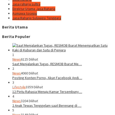
Jasa raharja sultra
Direktur Utama Jasa Raharja
Asmawa tosepu
Jasa Raharja Sulawesi Tenggara
Berita Utama
Berita Populer
1
News
6125 Dilihat
Saat Menjalankan Tugas, RESMOB Ibarat Me…
2
News
4060 Dilihat
Posting Konten Porno, Akun Facebook Andi…
3
Lifestyle
3359 Dilihat
12 Pintu Rahasia Menuju Kamar Tersembuny…
4
News
3204 Dilihat
2 Anak Tewas Tenggelam saat Berenang di …
5
News
3149 Dilihat