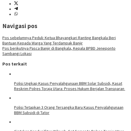
Navigasi pos
Pos sebelumnya
Peduli: Ketua Bhayangkari Ranting Bangkala Beri
Bantuan Kepada Warga Yang Terdampak Banjir
Pos berikutnya
Pasca Banjir di Bangkala, Kepala BPBD Jeneponto
Sambangi Lokasi
Pos terkait
Polisi Ungkap Kasus Penyalahgunaan BBM Solar Subsidi, Kasat
Reskrim Polres Toraja Utara: Proses Hukum Berjalan Transparan
Polisi Tetapkan 3 Orang Tersangka Baru Kasus Penyalahgunaan
BBM Subsidi di Tator